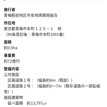
施行者
青梅駅前地区市街地再開発組合
所在地
東京都青梅市本町１２５－１ 他
（90条登記後：青梅市本町1001番）
面積
約0.5ha
事業費
約72億円
整備内容
公共施設
区画道路１号：（幅員約6m（既設））
区画道路２号：（幅員約6～7m（既存道路の一部拡幅
等））
施設建築物
延べ面積 約13,797