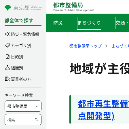
コンテンツにスキップ
都全体で探す
防災
まちづくり
交通
防災・緊急情報
カテゴリ別
都市整備局トップ
まちづく
目的別
地域が主
組織別
事業者の方
キーワード検索
都市再生整備
点開発型)