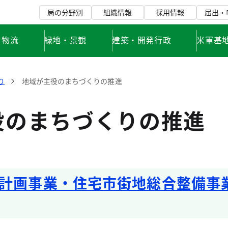
局の分野別
組織情報
採用情報
届出・
・物流
緑地・景観
建築・開発行政
米軍基
り
地域が主役のまちづくりの推進
役のまちづくりの推進
計画事業・住宅市街地総合整備事業