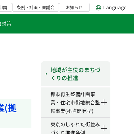
Language
申請
条例・計画・審議会
お知らせ
地対策
地域が主役のまちづ
くりの推進
都市再生整備計画事
業・住宅市街地総合整
(拠
備事業(拠点開発型)
東京のしゃれた街並み
づくり推進条例