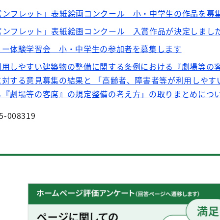
パンフレット」表紙絵画コンクール 小・中学生の作品を募
パンフレット」表紙絵画コンクール 入賞作品が決定しまし
リー体験学習会 小・中学生の参加者を募集します
利用しやすい建築物の整備に関する条例における『劇場等の
に対する意見募集の結果と 「高齢者、障害者等が利用しやす
る『劇場等の客席』の規定整備の考え方」の取りまとめにつ
5-008319