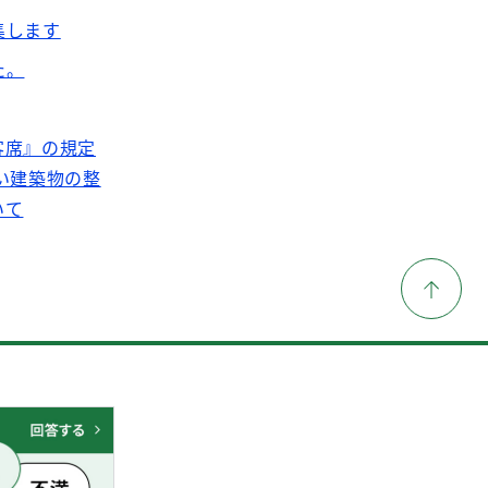
集します
た。
客席』の規定
い建築物の整
いて