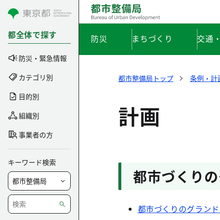
コンテンツにスキップ
都全体で探す
防災
まちづくり
交通
防災・緊急情報
カテゴリ別
都市整備局トップ
条例・計
目的別
計画
組織別
事業者の方
キーワード検索
都市づくりの
都市づくりのグランド