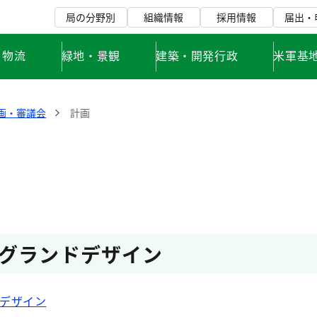
局の分野別
組織情報
採用情報
届出・
・物流
緑地・景観
建築・開発行政
米軍基
画・審議会
計画
グランドデザイン
デザイン