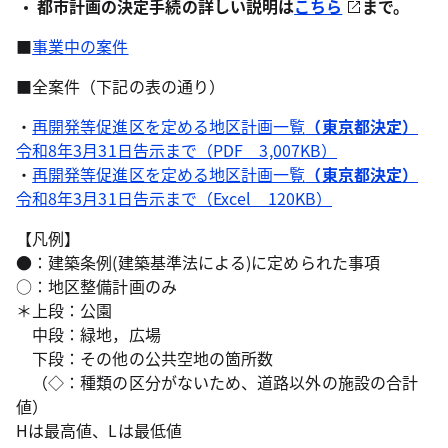
都市計画の決定手続の詳しい説明は
こちら
まで。
■
事業中の案件
■全案件（下記の表の通り）
・
再開発等促進区を定める地区計画一覧
（東京都決定）
令和8年3月31日告示まで（PDF 3,007KB）
・
再開発等促進区を定める地区計画一覧
（東京都決定）
令和8年3月31日告示まで（Excel 120KB）
【凡例】
●：建築条例(建築基準法による)に定められた事項
○：地区整備計画のみ
＊上段：公園
中段：緑地，広場
下段：その他の公共空地の箇所数
（◇：種類の区分がないため、道路以外の施設の合計
値）
Hは最高値、Lは最低値