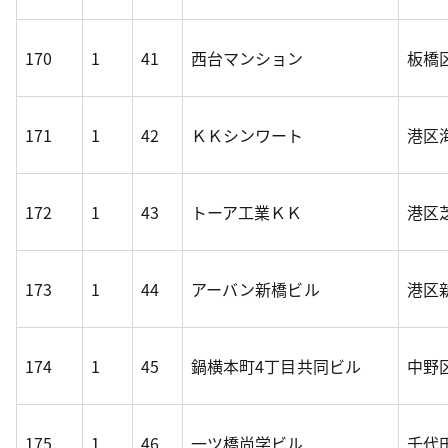
170
1
41
西台マンション
板橋区
171
1
42
ＫＫシンワート
港区海
172
1
43
トーア工業ＫＫ
港区芝
173
1
44
アーバン新橋ビル
港区新
174
1
45
鍋横本町4丁目共同ビル
中野区
175
1
46
一ツ橋尚学ビル
千代田