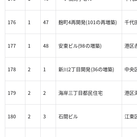
176
1
47
麹町4再開発(101の再増築)
千代田
177
1
48
安東ビル(98の増築)
港区赤
178
2
1
新川2丁目開発(36の増築)
中央区
179
2
2
海岸三丁目都民住宅
港区海
180
2
3
石間ビル
江東区