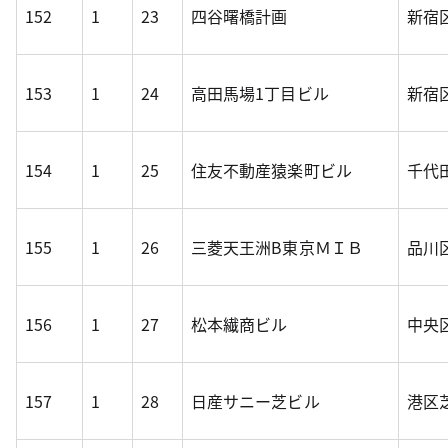
152
1
23
四谷曙橋計画
新宿区
153
1
24
高田馬場1丁目ビル
新宿区
154
1
25
住友不動産猿楽町ビル
千代田
155
1
26
三菱天王洲B東京ＭＩＢ
品川区
156
1
27
松本繊商ビル
中央
157
1
28
日産サニー芝ビル
港区芝