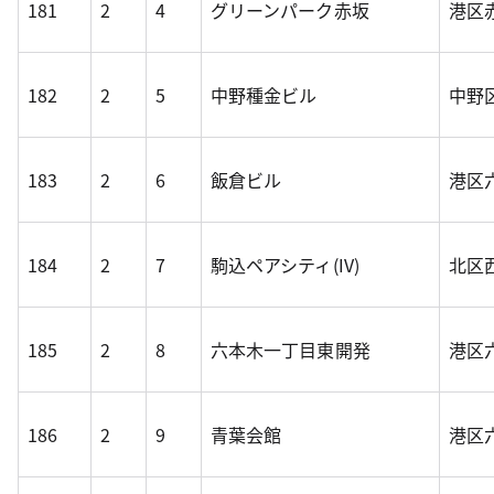
181
2
4
グリーンパーク赤坂
港区赤
182
2
5
中野種金ビル
中野区
183
2
6
飯倉ビル
港区六
184
2
7
駒込ペアシティ(IV)
北区西
185
2
8
六本木一丁目東開発
港区六
186
2
9
青葉会館
港区六