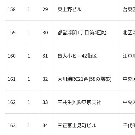
158
1
29
東上野ビル
台東区
159
1
30
都営浮間1丁目第4団地
北区浮
160
1
31
亀大小Ｅ－42街区
江戸
161
1
32
大川端RC21西(58の増築)
中央区
162
1
33
三共生興㈱東京支社
中央
163
1
34
三正富士見町ビル
千代田