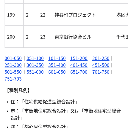
199
2
22
神谷町プロジェクト
港区虎
200
2
23
東京銀行協会ビル
千代田
001-050
｜
051-100
｜
101-150
｜
151-200
｜
201-250
｜
251-300
｜
301-350
｜
351-400
｜
401-450
｜
451-500
｜
501-550
｜
551-600
｜
601-650
｜
651-700
｜
701-750
｜
751-793
【種別凡例】
住：「住宅供給促進型総合設計」
市：「市街地住宅総合設計」又は「市街地住宅型総合
設計」
都：「都心居住型総合設計」