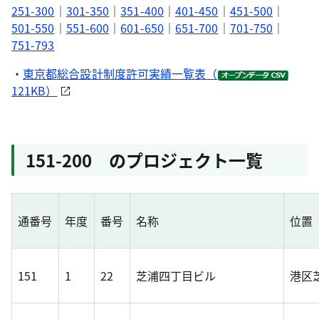
251-300
｜
301-350
｜
351-400
｜
401-450
｜
451-500
｜
501-550
｜
551-600
｜
601-650
｜
651-700
｜
701-750
｜
751-793
・
東京都総合設計制度許可実績一覧表（
121KB）
151-200 のプロジェクト一覧
通番号
年度
番号
名称
位置
151
1
22
芝浦四丁目ビル
港区芝