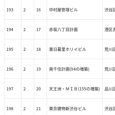
193
2
16
中村屋笹塚ビル
渋谷区
194
2
17
赤坂八丁目計画
港区赤
195
2
18
東日暮里ホリイビル
荒川区
196
2
19
南千住計画(94の増築)
荒川区
197
2
20
天王洲・ＭＩＢ(155の増築)
品川区
198
2
21
東京建物新渋谷ビル
渋谷区