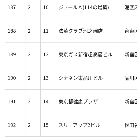
187
2
10
ジュールＡ(114の増築)
港区麻
188
2
11
法華クラブ池之端店
台東区
189
2
12
東京ガス新宿超高層ビル
新宿区
190
2
13
シナネン東品川ビル
品川区
191
2
14
東京都健康プラザ
新宿区
192
2
15
スリーアップ2ビル
世田谷