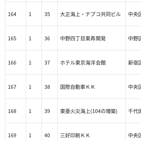
164
1
35
大正海上・テプコ共同ビル
中央区
165
1
36
中野四丁目東再開発
中野区
166
1
37
ホテル東京海洋会館
新宿区
167
1
38
国際自動車ＫＫ
中央区
168
1
39
東亜火災海上(104の増築)
千代
169
1
40
三好印刷ＫＫ
中央区