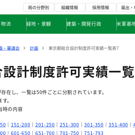
局の分野別
組織情報
採用情報
届出・
・物流
緑地・景観
建築・開発行政
米軍基
画・審議会
計画
東京都総合設計制度許可実績一覧表7
合設計制度許可実績一覧
が存在し、一覧は50件ごとに分割されています。
ます。
当時の内容
150
｜
151-200
｜
201-250
｜
251-300
｜
301-350
｜
351-400
｜
600
｜
601-650
｜
651-700
｜
701-750
｜
751-793