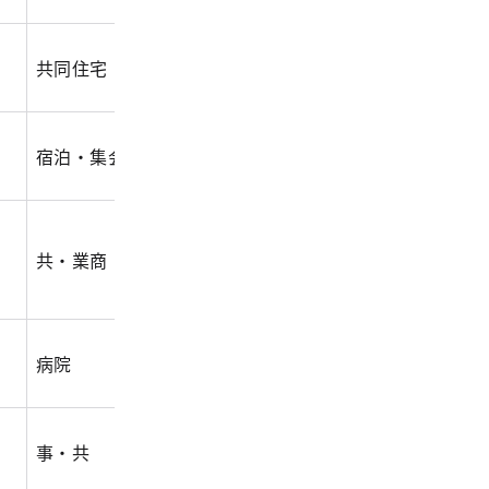
共同住宅
3,033.10
1,059.20
8,816
宿泊・集会・事
7,485.80
4,023.20
43,10
共・業商・文化施設
26,000.00
12,310.00
225,8
病院
7,150.10
30,528.60
19,79
事・共
82,365.30
31,987.00
477,0