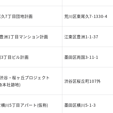
尾久7丁目団地計画
荒川区東尾久7-1330-4
)豊洲1丁目マンション計画
江東区豊洲1-1-37
国3丁目ビル計画
墨田区両国3-11-1
仮)渋谷・桜ヶ丘プロジェクト
渋谷区桜丘町107外
急本社跡地)
横川5丁目アパート(仮称)
墨田区横川5-1-3