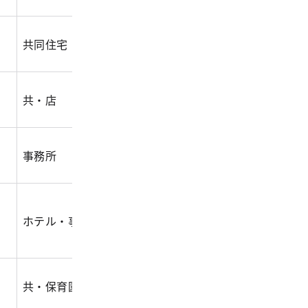
共同住宅
10,004.00
3,188.00
34,20
共・店
3,307.70
1,677.00
14,86
事務所
951.00
497.00
6,076
ホテル・事
9,408.00
5,420.00
107,8
共・保育園外
21,627.00
5,512.00
61,18