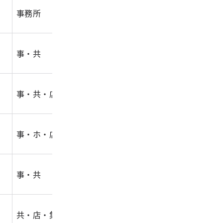
事務所
1,092.50
656.40
9,310
事・共
1,850.40
956.70
9,784
事・共・店
38,491.50
14,931.00
182,4
事・ホ・店
24,920.80
10,974.00
188,4
事・共
6,094.07
3,412.37
31,32
共・店・集会場
23,217.00
7,038.00
100,4