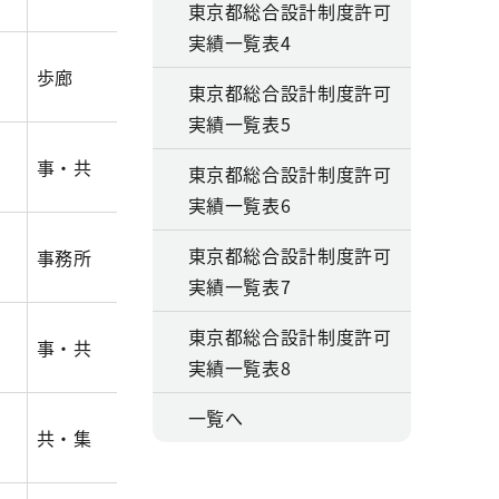
東京都総合設計制度許可
実績一覧表4
歩廊
11,050.24
4,685.50
85,20
東京都総合設計制度許可
実績一覧表5
事・共
2,838.40
1,417.80
19,64
東京都総合設計制度許可
実績一覧表6
東京都総合設計制度許可
事務所
1,794.40
869.77
10,79
実績一覧表7
東京都総合設計制度許可
事・共
2,392.50
1,210.00
20,20
実績一覧表8
一覧へ
共・集
3,476.10
903.10
7,092