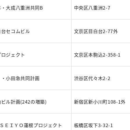
本・大成八重洲共同B
中央区八重洲2-7
白台セコムビル
文京区目白台2-77外
プロジェクト
文京区本駒込2-358-1
Ｒ・小田急共同計画
渋谷区代々木2-2
ビル計画(242の増築)
新宿区新小川町108-1外
仮)ＳＥＩＹＯ蓮根プロジェクト
板橋区坂下3-32-1