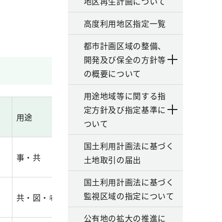
地区再生計画について
高度利用地区指定一覧
都市計画区域の整備、
開発及び保全の方針等
の概要について
用途地域等に関する指
定方針及び指定基準に
用途
敷地面積
建築面積
延べ
ついて
国土利用計画法に基づく
事・共
3,475.30
1,296.00
12,85
土地取引の届出
国土利用計画法に基づく
監視区域の指定について
共・図・老
5,424.90
2,603.60
32,70
公有地の拡大の推進に