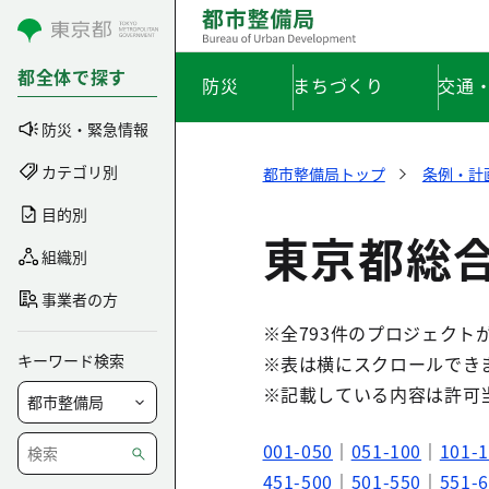
コンテンツにスキップ
都全体で探す
防災
まちづくり
交通
防災・緊急情報
カテゴリ別
都市整備局トップ
条例・計
目的別
東京都総
組織別
事業者の方
※全793件のプロジェクト
キーワード検索
※表は横にスクロールでき
※記載している内容は許可
001-050
｜
051-100
｜
101-
451-500
｜
501-550
｜
551-