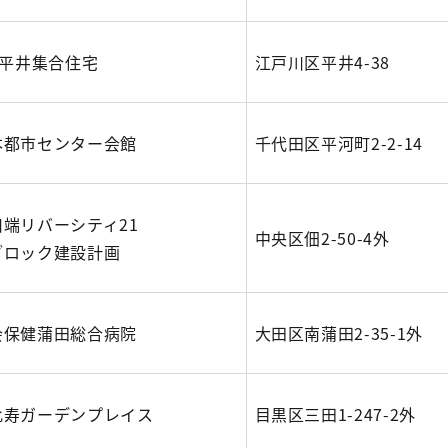
)平井集合住宅
江戸川区平井4-38
本都市センター会館
千代田区平河町2-2-14
川端リバーシティ21
中央区佃2-50-4外
ブロック建設計画
会保健蒲田総合病院
大田区南蒲田2-35-1外
比寿ガーデンプレイス
目黒区三田1-247-2外