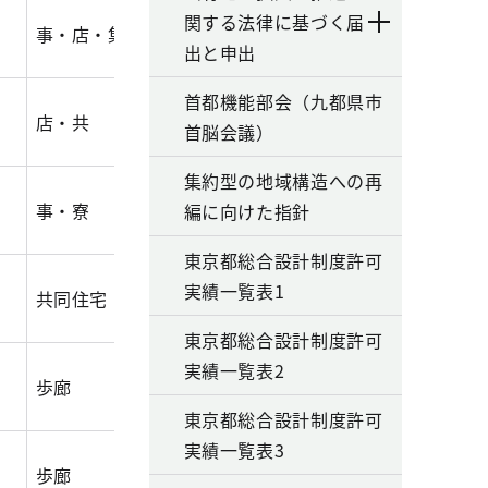
関する法律に基づく届
事・店・集
11,734.40
4,515.00
83,27
出と申出
首都機能部会（九都県市
店・共
1,573.40
592.30
7,684
首脳会議）
集約型の地域構造への再
事・寮
8,369.70
3,942.60
33,05
編に向けた指針
東京都総合設計制度許可
実績一覧表1
共同住宅
4,456.00
1,689.30
12,22
東京都総合設計制度許可
実績一覧表2
歩廊
13,551.10
6,664.10
95,34
東京都総合設計制度許可
実績一覧表3
歩廊
6,311.10
2,427.20
47,06