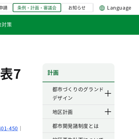
Language
申請
条例・計画・審議会
お知らせ
地対策
表7
計画
都市づくりのグランド
デザイン
地区計画
都市開発諸制度とは
401-450
｜