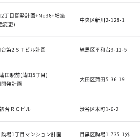
2丁目開発計画+No36+増築
中央区新川2-128-1
途変更)
和台第2ＳＴビル計画
練馬区平和台3-11-5
)蒲田駅前(蒲田5丁目)
大田区蒲田5-36-19
同開発計画
)初台ＲＣビル
渋谷区本町1-6-2
日駒場1丁目マンション計画
目黒区駒場1-735-1外