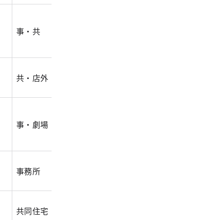
事・共
23,532.00
8,070.00
176,0
共・店外
2,742.00
1,513.00
8,525
事・劇場・店
19,481.00
10,450.00
128,0
事務所
4,897.58
2,100.00
26,60
共同住宅
4,894.20
2,101.00
15,76