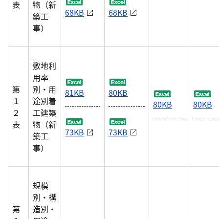
表
物（新
68KB
68KB
築工
事）
敷地利
用率
第
別・用
81KB
80KB
１
途別着
80KB
80KB
２
工建築
表
物（新
73KB
73KB
築工
事）
規模
別・構
第
造別・