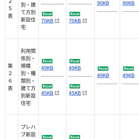
２
90KB
90KB
別・建
５
て方別
表
新設住
70KB
70KB
宅
利用関
係別・
第
規模
49KB
49KB
２
別・種
49KB
49KB
６
類別・
表
建て方
45KB
45KB
別新設
住宅
プレハ
ブ新設