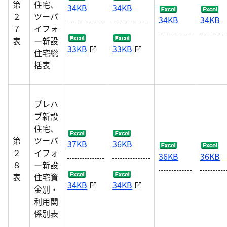
第
住宅、
34KB
34KB
２
ツーバ
34KB
34KB
７
イフォ
表
ー新設
33KB
33KB
住宅総
括表
プレハ
ブ新設
住宅、
第
ツーバ
37KB
36KB
２
イフォ
36KB
36KB
８
ー新設
表
住宅資
34KB
34KB
金別・
利用関
係別表