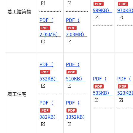
999KB）
970K
着工建築物
PDF（
PDF（
2.05MB）
2.03MB）
PDF（
PDF（
532KB）
510KB）
PDF（
PDF（
533KB）
523K
着工住宅
PDF（
PDF（
982KB）
1352KB）