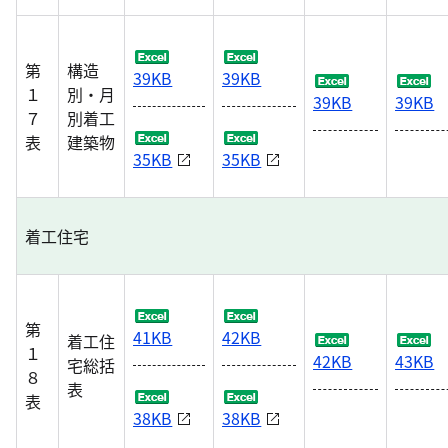
第
構造
39KB
39KB
１
別・月
39KB
39KB
７
別着工
表
建築物
35KB
35KB
着工住宅
第
41KB
42KB
着工住
１
42KB
43KB
宅総括
８
表
表
38KB
38KB