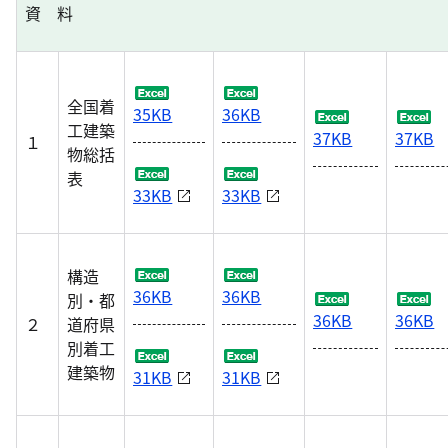
資 料
全国着
35KB
36KB
工建築
37KB
37KB
１
物総括
表
33KB
33KB
構造
36KB
36KB
別・都
36KB
36KB
２
道府県
別着工
建築物
31KB
31KB