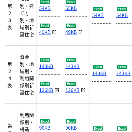
第
別・建
54KB
55KB
２
て方
54KB
54KB
３
別・地
表
域別新
49KB
49KB
設住宅
資金
第
別・地
143KB
143KB
２
域別・
143KB
143KB
４
利用関
表
係別新
126KB
126KB
設住宅
利用関
係別・
第
90KB
90KB
構造