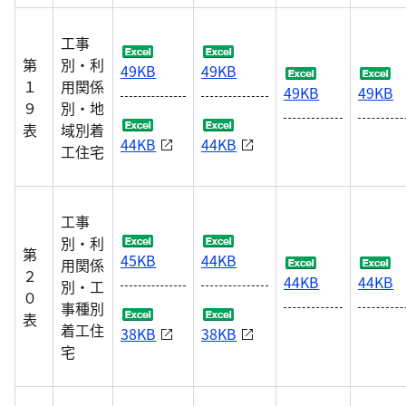
工事
第
別・利
49KB
49KB
１
用関係
49KB
49KB
９
別・地
表
域別着
44KB
44KB
工住宅
工事
別・利
第
45KB
44KB
用関係
２
44KB
44KB
別・工
０
事種別
表
着工住
38KB
38KB
宅