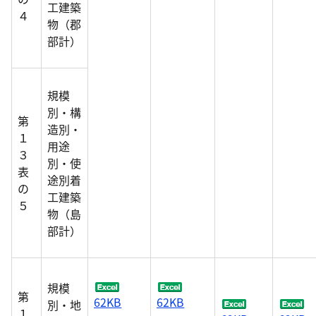
工建築
４
物（郡
部計）
規模
別・構
第
造別・
１
用途
３
別・使
表
途別着
の
工建築
５
物（島
部計）
規模
第
62KB
62KB
別・地
１