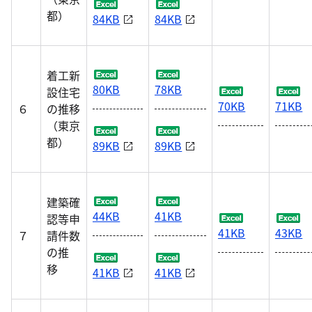
都）
84KB
84KB
着工新
80KB
78KB
設住宅
70KB
71KB
６
の推移
（東京
都）
89KB
89KB
建築確
44KB
41KB
認等申
41KB
43KB
７
請件数
の推
移
41KB
41KB