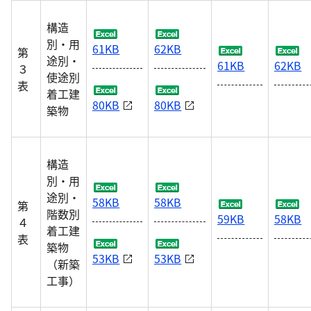
構造
別・用
61KB
62KB
第
途別・
61KB
62KB
３
使途別
表
着工建
80KB
80KB
築物
構造
別・用
途別・
58KB
58KB
第
階数別
59KB
58KB
４
着工建
表
築物
53KB
53KB
（新築
工事）