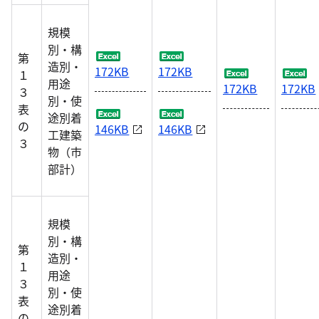
規模
別・構
第
造別・
172KB
172KB
１
用途
172KB
172KB
３
別・使
表
途別着
の
146KB
146KB
工建築
３
物（市
部計）
規模
別・構
第
造別・
１
用途
３
別・使
表
途別着
の