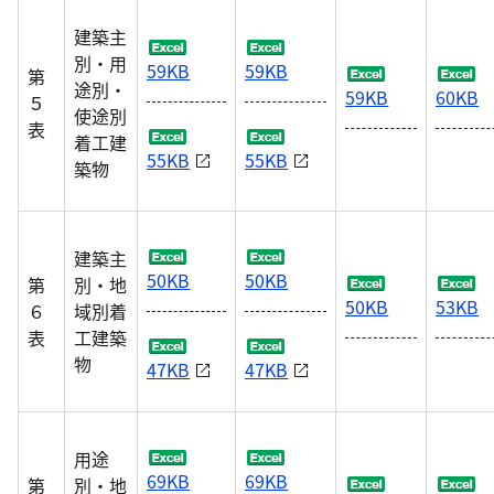
建築主
別・用
59KB
59KB
第
途別・
59KB
60KB
５
使途別
表
着工建
55KB
55KB
築物
建築主
50KB
50KB
第
別・地
50KB
53KB
６
域別着
表
工建築
物
47KB
47KB
用途
69KB
69KB
第
別・地