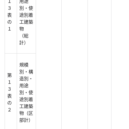
１
用途
３
別・使
表
途別着
の
工建築
１
物
（総
計）
規模
別・構
第
造別・
１
用途
３
別・使
表
途別着
の
工建築
２
物（区
部計）