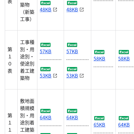
表
築物
48KB
48KB
（新築
工事）
工事種
第
別・用
57KB
57KB
１
途別・
58KB
58KB
０
使途別
表
着工建
53KB
53KB
築物
敷地面
積規模
第
別・用
64KB
64KB
１
途別着
65KB
64KB
１
工建築