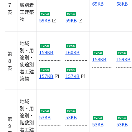
69KB
68KB
７
域別着
表
工建築
物
59KB
59KB
地域
別・用
159KB
160KB
第
途別・
158KB
159KB
８
使途別
表
着工建
157KB
157KB
築物
地域
別・用
途別・
53KB
53KB
第
階数別
53KB
53KB
９
着工建