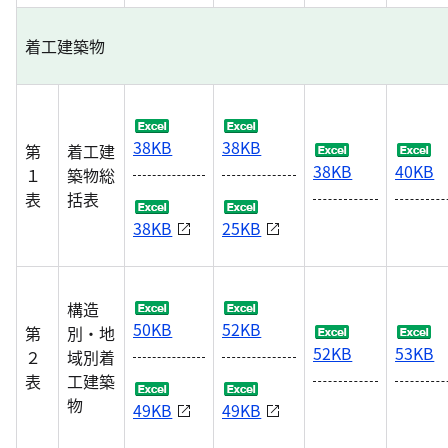
着工建築物
38KB
38KB
第
着工建
38KB
40KB
１
築物総
表
括表
38KB
25KB
構造
50KB
52KB
第
別・地
52KB
53KB
２
域別着
表
工建築
物
49KB
49KB