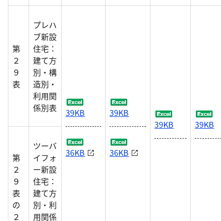
プレハ
ブ新設
第
住宅：
２
建て方
９
別・構
表
造別・
利用関
係別表
39KB
39KB
39KB
39KB
ツーバ
36KB
36KB
第
イフォ
２
ー新設
９
住宅：
表
建て方
の
別・利
２
用関係