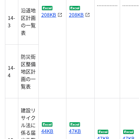
沿道地
208KB
208KB
14-
区計画
3
の一覧
表
防災街
区整備
14-
地区計
4
画の一
覧表
建設リ
サイク
ル法に
44KB
47KB
係る届
47KB
47KB