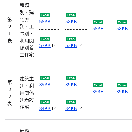
種類
別・建
第
て方
58KB
58KB
２
別・工
58KB
58KB
１
事別・
表
利用関
53KB
53KB
係別着
工住宅
建築主
第
39KB
39KB
別・利
２
39KB
39KB
用関係
２
別新設
表
住宅
34KB
34KB
種類