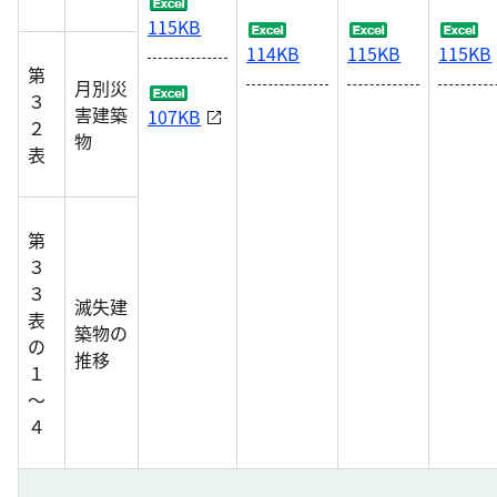
115KB
114KB
115KB
115KB
第
月別災
３
害建築
107KB
２
物
表
第
３
３
滅失建
表
築物の
の
推移
１
～
４