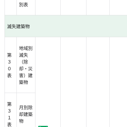
別表
滅失建築物
地域別
第
滅失
３
（除
０
却・災
表
害）建
築物
第
月別除
３
却建築
１
物
表