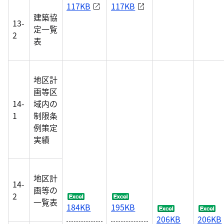
117KB
117KB
建築協
13-
定一覧
2
表
地区計
画等区
14-
域内の
1
制限条
例策定
実績
地区計
14-
画等の
2
一覧表
184KB
195KB
206KB
206KB