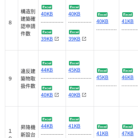
構造別
40KB
40KB
建築確
40KB
41KB
８
認申請
件数
39KB
39KB
44KB
45KB
違反建
45KB
46KB
９
築物取
扱件数
40KB
40KB
44KB
41KB
昇降機
１
41KB
47KB
新設台