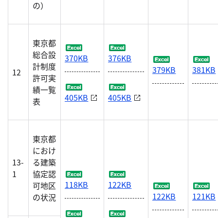
の）
東京都
総合設
370KB
376KB
計制度
379KB
381KB
12
許可実
績一覧
405KB
405KB
表
東京都
におけ
13-
る建築
1
協定認
118KB
122KB
可地区
122KB
121KB
の状況