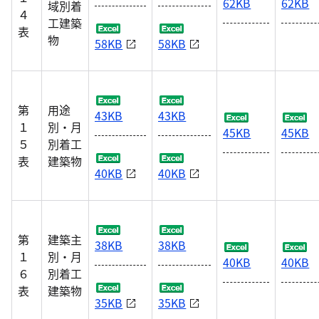
62KB
62KB
域別着
４
工建築
表
物
58KB
58KB
第
用途
43KB
43KB
１
別・月
45KB
45KB
５
別着工
表
建築物
40KB
40KB
第
建築主
38KB
38KB
１
別・月
40KB
40KB
６
別着工
表
建築物
35KB
35KB