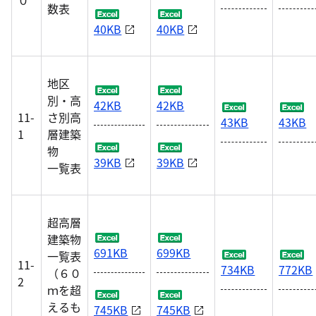
０
数表
40KB
40KB
地区
別・高
42KB
42KB
11-
さ別高
43KB
43KB
1
層建築
物
39KB
39KB
一覧表
超高層
建築物
691KB
699KB
一覧表
11-
734KB
772KB
（６０
2
ｍを超
えるも
745KB
745KB