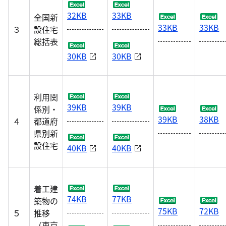
32KB
33KB
全国新
33KB
33KB
３
設住宅
総括表
30KB
30KB
利用関
39KB
39KB
係別・
39KB
38KB
４
都道府
県別新
設住宅
40KB
40KB
着工建
74KB
77KB
築物の
75KB
72KB
５
推移
（東京