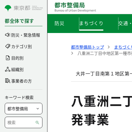
コンテンツにスキップ
都全体で探す
防災
まちづくり
交通
防災・緊急情報
カテゴリ別
都市整備局トップ
まちづく
八重洲二丁目中地区第一種市
目的別
組織別
大井一丁目南第１地区第
事業者の方
八重洲二
キーワード検索
発事業