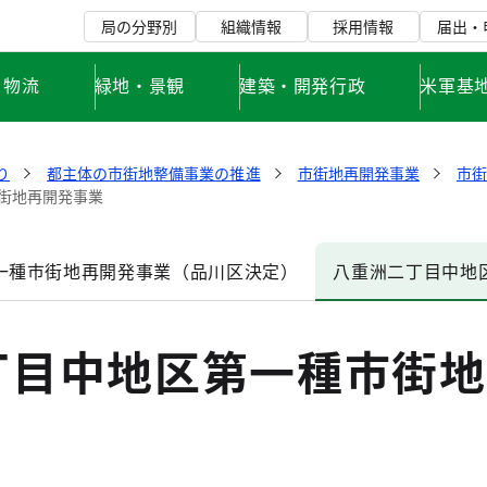
局の分野別
組織情報
採用情報
届出・
・物流
緑地・景観
建築・開発行政
米軍基
り
都主体の市街地整備事業の推進
市街地再開発事業
市
街地再開発事業
一種市街地再開発事業（品川区決定）
八重洲二丁目中地
丁目中地区第一種市街地