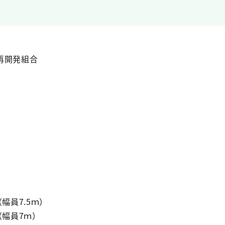
再開発組合
幅員7.5ｍ）
（幅員7ｍ）