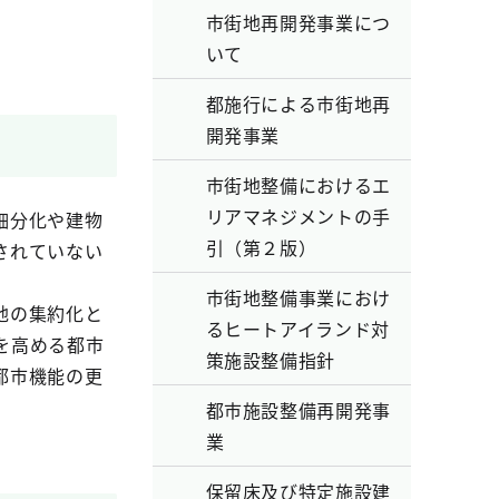
市街地再開発事業につ
いて
都施行による市街地再
開発事業
市街地整備におけるエ
リアマネジメントの手
細分化や建物
引（第２版）
されていない
市街地整備事業におけ
地の集約化と
るヒートアイランド対
を高める都市
策施設整備指針
都市機能の更
都市施設整備再開発事
業
保留床及び特定施設建