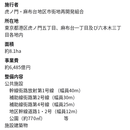
施行者
虎ノ門・麻布台地区市街地再開発組合
所在地
東京都港区虎ノ門五丁目、麻布台一丁目及び六本木三丁
目各地内
面積
約8.1ha
事業費
約6,485億円
整備内容
公共施設
幹線街路放射第1号線 （幅員40m）
補助線街路第2号線（幅員30m）
補助線街路第4号線（幅員25m）
地区幹線道路1・2号（幅員12m）
公園（約770㎡） 等
施設建築物