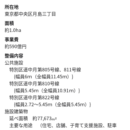
所在地
東京都中央区月島三丁目
面積
約1.0ha
事業費
約590億円
整備内容
公共施設
特別区道中月第805号線、811号線
{幅員6ｍ（全幅員11.45ｍ）}
特別区道中月第810号線
{幅員5.45ｍ（全幅員10.91ｍ）}
特別区道中月第822号線
{幅員2.72～5.45ｍ（全幅員5.45ｍ）}
施設建築物
延べ面積 約77,673
主要な用途 （住宅、店舗、子育て支援施設、駐車