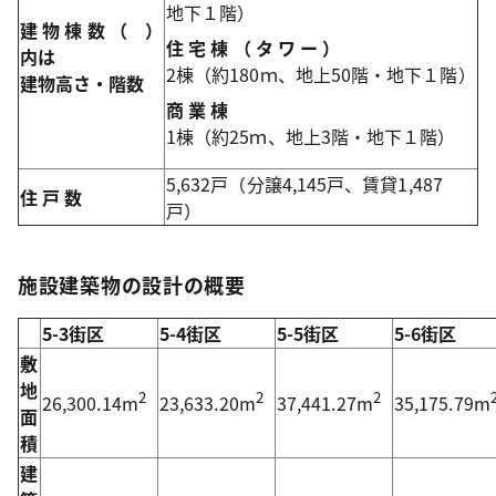
地下１階）
建
物
棟
数
（ ）
住
宅
棟
（
タ
ワ
ー
）
内は
2棟（約180ｍ、地上50階・地下１階）
建物高さ・階数
商
業
棟
1棟（約25ｍ、地上3階・地下１階）
5,632戸（分譲4,145戸、賃貸1,487
住
戸
数
戸）
施設建築物の設計の概要
5-3街区
5-4街区
5-5街区
5-6街区
敷
地
2
2
2
26,300.14m
23,633.20m
37,441.27m
35,175.79m
面
積
建