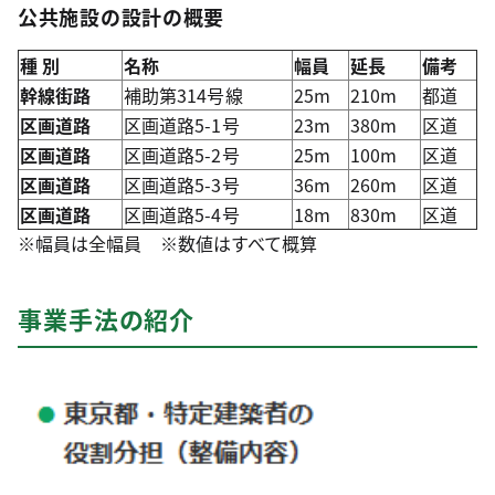
公共施設の設計の概要
種 別
名称
幅員
延長
備考
幹線街路
補助第314号線
25m
210m
都道
区画道路
区画道路5-1号
23m
380m
区道
区画道路
区画道路5-2号
25m
100m
区道
区画道路
区画道路5-3号
36m
260m
区道
区画道路
区画道路5-4号
18m
830m
区道
※幅員は全幅員 ※数値はすべて概算
事業手法の紹介