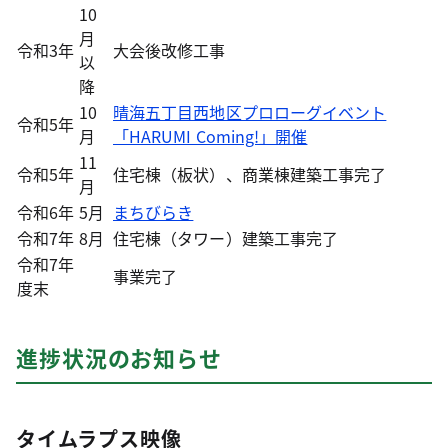
10
月
令和3年
大会後改修工事
以
降
10
晴海五丁目西地区プロローグイベント
令和5年
月
「HARUMI Coming!」開催
11
令和5年
住宅棟（板状）、商業棟建築工事完了
月
令和6年
5月
まちびらき
令和7年
8月
住宅棟（タワー）建築工事完了
令和7年
事業完了
度末
進捗状況のお知らせ
タイムラプス映像