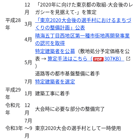
12
「2020年に向けた東京都の取組-大会後のレ
月
ガシーを見据えて-」を策定
平成28
「東京2020大会後の選手村におけるまちづ
3月
年
くりの整備計画」公表
晴海五丁目西地区第一種市街地再開発事業
4月
の認可を取得
特定建築者を公募
（敷地処分予定価格を公
表 →
算定手法はこちら（
307KB）
5月
）
道路等の都市基盤整備に着手
7月
特定建築者を選定
平成29
1月
建築工事に着手
年
令和元
12
大会時に必要な部分の整備完了
年
月
7月
令和3年
～9
東京2020大会の選手村として一時使用
月