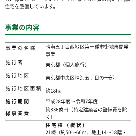
住宅を整備しています。
事業の内容
晴海五丁目西地区第一種市街地再開発
事
業
の
名
称
事業
施
行
者
東京都（個人施行）
施
行
地
区
東京都中央区晴海五丁目の一部
施
行
地
区
面
積
約18ha
施
行
期
間
平成28年度～令和7年度
約336億円（特定建築者の整備費を除
総
事
業
費
く）
住
宅
棟
（
板
状
）
21棟（約50～60ｍ、地上14～18階・