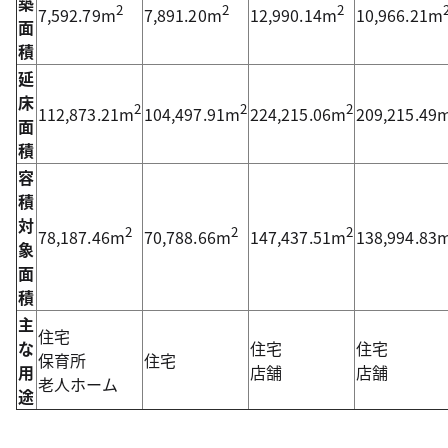
築
2
2
2
7,592.79m
7,891.20m
12,990.14m
10,966.21m
面
積
延
床
2
2
2
112,873.21m
104,497.91m
224,215.06m
209,215.49
面
積
容
積
対
2
2
2
78,187.46m
70,788.66m
147,437.51m
138,994.83
象
面
積
主
住宅
な
住宅
住宅
保育所
住宅
用
店舗
店舗
老人ホーム
途