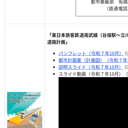
都市基盤部 街
（直通電話）0
「東日本旅客鉄道南武線（谷保駅～立
道路計画」
パンフレット（令和７年10月）
都市計画案（計画図）（令和７年
説明スライド（令和７年10月）
スライド動画（令和７年10月）（Y