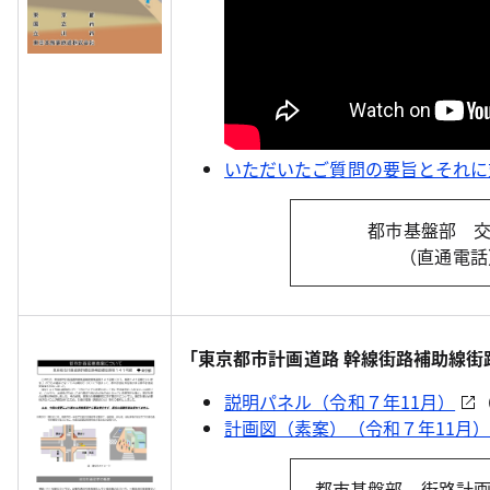
いただいたご質問の要旨とそれに
都市基盤部 
（直通電話）0
「東京都市計画道路 幹線街路補助線街
説明パネル（令和７年11月）
計画図（素案）（令和７年11月
都市基盤部 街路計