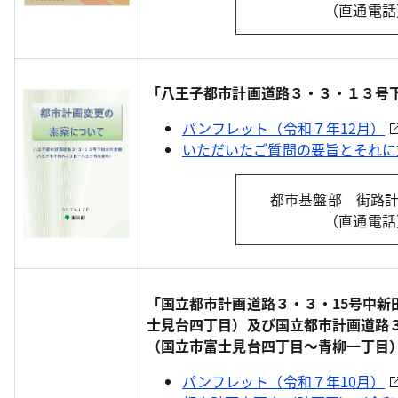
（直通電話）0
「八王子都市計画道路３・３・１３号
パンフレット（令和７年12月）
いただいたご質問の要旨とそれに
都市基盤部 街路
（直通電話）0
「国立都市計画道路３・３・15号中新
士見台四丁目）及び国立都市計画道路
（国立市富士見台四丁目～青柳一丁目
パンフレット（令和７年10月）