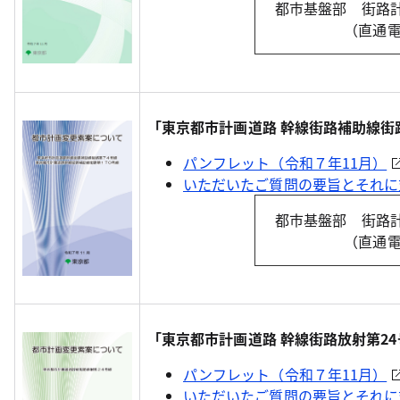
都市基盤部 街路
（直通電話
「東京都市計画道路 幹線街路補助線街
パンフレット（令和７年11月）
いただいたご質問の要旨とそれに
都市基盤部 街路
（直通電話
「東京都市計画道路 幹線街路放射第2
パンフレット（令和７年11月）
いただいたご質問の要旨とそれに