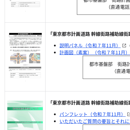
（直通電話）0
「東京都市計画道路 幹線街路補助線街
説明パネル（令和７年11月）
計画図（素案）（令和７年11月
都市基盤部 街路
（直通電話
「東京都市計画道路 幹線街路補助線街
パンフレット（令和７年11月）
いただいたご質問の要旨とそれに