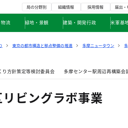
局の分野別
組織情報
採用情報
届出・
・物流
緑地・景観
建築・開発行政
米軍基
り
東京の都市構造と拠点整備の推進
多摩ニュータウン
くり方針策定等検討委員会
多摩センター駅周辺再構築会
区リビングラボ事業