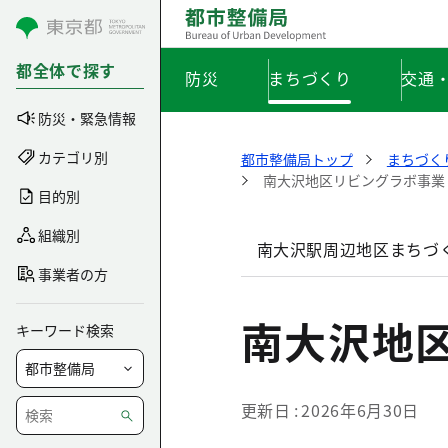
コンテンツにスキップ
都全体で探す
防災
まちづくり
交通
防災・緊急情報
カテゴリ別
都市整備局トップ
まちづく
南大沢地区リビングラボ事業
目的別
組織別
南大沢駅周辺地区まちづ
事業者の方
南大沢地
キーワード検索
更新日
2026年6月30日