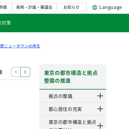
Language
申請
条例・計画・審議会
お知らせ
地対策
多摩ニュータウンの再生
議
南大沢駅周辺地区まちづくり方針策定等検討委員会
東京の都市構造と拠点
整備の推進
拠点の整備
都心居住の充実
東京の都市構造と拠点