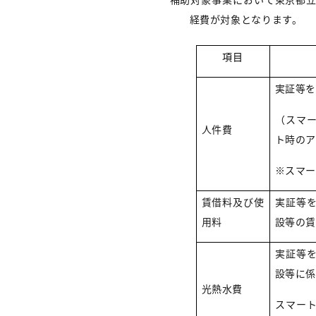
経費が対象となります。
項目
実証等
（スマ
人件費
ト時の
※スマ
賃借料及び使
実証等
用料
設等の
実証等
設等に
光熱水費
スマー