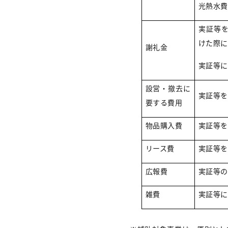
光熱水
実証等
けた際
謝礼金
実証等
設営・撤去に
実証等
要する費用
物品購入費
実証等
リース費
実証等を
広報費
実証等
雑費
実証等