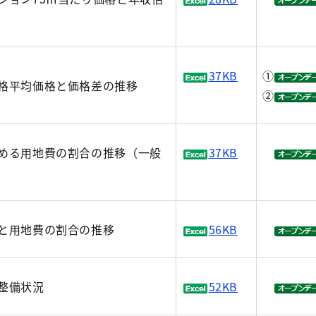
37KB
①
格平均価格と価格差の推移
②
める用地費の割合の推移（一般
37KB
と用地費の割合の推移
56KB
整備状況
52KB