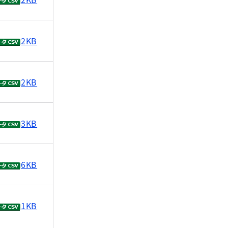
2KB
2KB
3KB
6KB
1KB