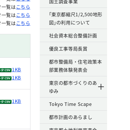
国土調査事業
タ一覧は
こちら
｢東京都縮尺1/2,500地形
タ一覧は
こちら
図｣の利用について
タ一覧は
こちら
社会資本総合整備計画
優良工事等局長賞
都市整備局・住宅政策本
1KB
部業務体験発表会
1KB
東京の都市づくりのあ
ゆみ
1KB
Tokyo Time Scape
都市計画のあらまし