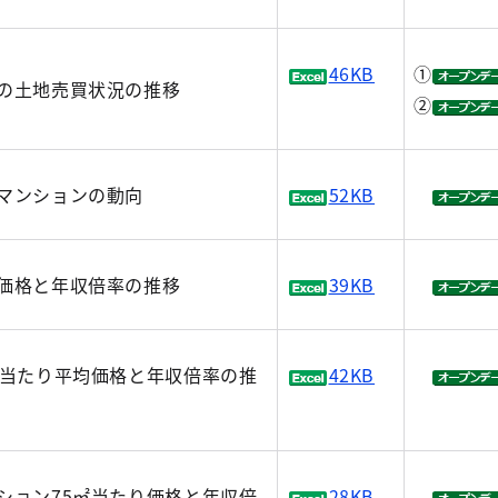
46KB
①
の土地売買状況の推移
②
マンションの動向
52KB
価格と年収倍率の推移
39KB
㎡当たり平均価格と年収倍率の推
42KB
ション75㎡当たり価格と年収倍
28KB