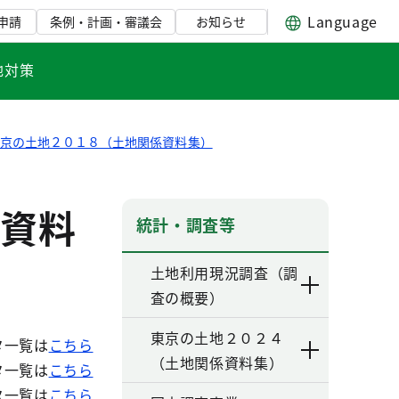
Language
申請
条例・計画・審議会
お知らせ
地対策
東京の土地２０１８（土地関係資料集）
資料
統計・調査等
土地利用現況調査（調
査の概要）
東京の土地２０２４
タ一覧は
こちら
（土地関係資料集）
タ一覧は
こちら
タ一覧は
こちら