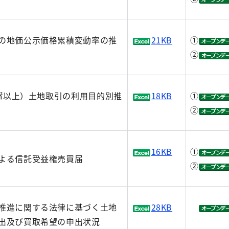
の地価公示価格累積変動率の推
21KB
①
②
0㎡以上）土地取引の利用目的別推
18KB
①
②
16KB
①
よる信託受益権売買届
②
推進に関する法律に基づく土地
28KB
出及び買取希望の申出状況