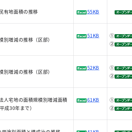
民有地面積の推移
55KB
51KB
①
模別増減の推移（区部）
②
52KB
①
模別増減の推移（区部）
②
法人宅地の面積規模別増減面積
61KB
①
平成30年まで）
②
の用途別面積と構成比の推移
41KB