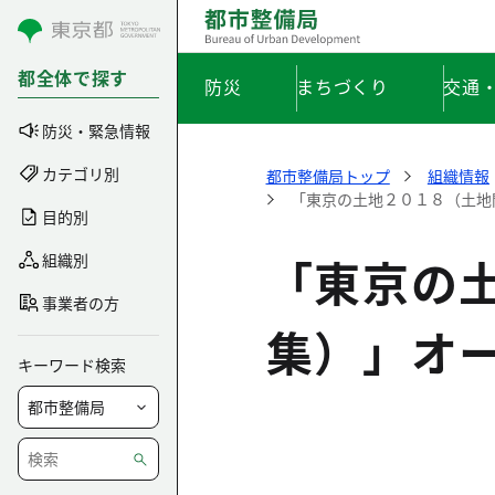
コンテンツにスキップ
都全体で探す
防災
まちづくり
交通
防災・緊急情報
カテゴリ別
都市整備局トップ
組織情報
「東京の土地２０１８（土地
目的別
「東京の
組織別
事業者の方
集）」オ
キーワード検索