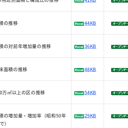
積の推移
44KB
積の対前年増加量の推移
36KB
床面積の推移
48KB
00万㎡以上の区の推移
54KB
積の増加量・増加率（昭和50年
29KB
まで）