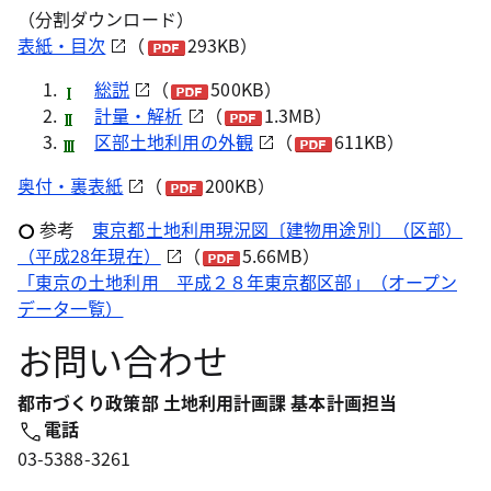
（分割ダウンロード）
表紙・目次
（
293KB）
総説
（
500KB）
計量・解析
（
1.3MB）
区部土地利用の外観
（
611KB）
奥付・裏表紙
（
200KB）
参考
東京都土地利用現況図〔建物用途別〕（区部）
（平成28年現在）
（
5.66MB）
「東京の土地利用 平成２８年東京都区部」（オープン
データ一覧）
お問い合わせ
都市づくり政策部 土地利用計画課 基本計画担当
電話
03-5388-3261