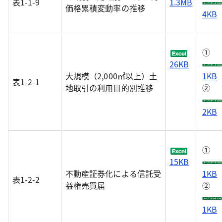
表1-1-9
1.3MB
価格累積変動率の推移
4KB
①
26KB
大規模（2,000㎡以上）土
1KB
表1-2-1
地取引の利用目的別推移
②
2KB
①
15KB
不動産証券化による信託受
1KB
表1-2-2
益権売買届
②
1KB