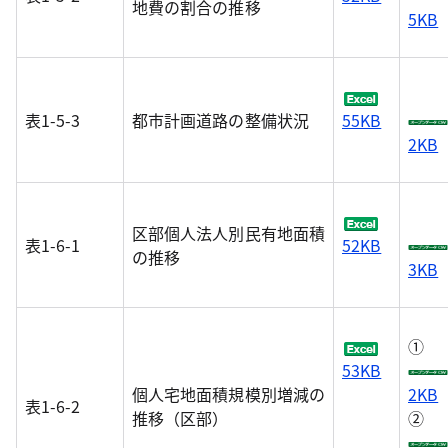
地費の割合の推移
5KB
表1-5-3
都市計画道路の整備状況
55KB
2KB
区部個人法人別民有地面積
表1-6-1
52KB
の推移
3KB
①
53KB
個人宅地面積規模別増減の
2KB
表1-6-2
推移（区部）
②