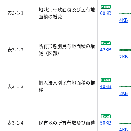
地域別行政面積及び民有地
表3-1-1
60KB
面積の増減
4KB
所有形態別民有地面積の増
表3-1-2
42KB
減（区部）
2KB
個人法人別民有地面積の推
表3-1-3
40KB
移
2KB
表3-1-4
民有地の所有者数及び面積
50KB
4KB