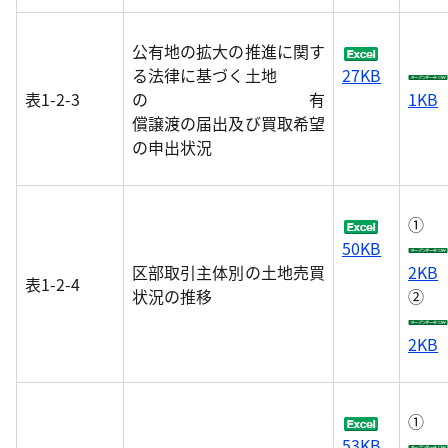
公有地の拡大の推進に関す
る法律に基づく土地
27KB
表1-2-3
の 有
1KB
償譲渡の届出及び買取希望
の申出状況
①
50KB
区部取引主体別の土地売買
2KB
表1-2-4
状況の推移
②
2KB
①
53KB