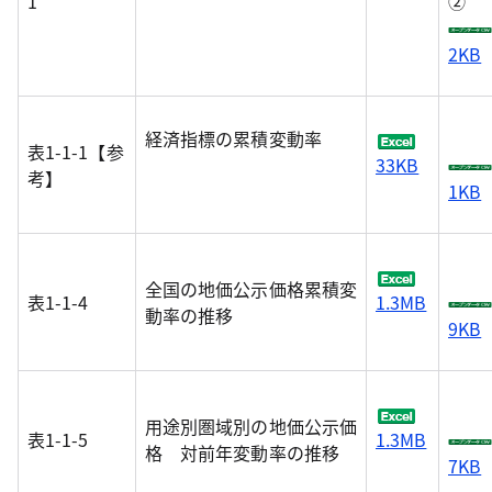
1
②
2KB
経済指標の累積変動率
表1-1-1【参
33KB
考】
1KB
全国の地価公示価格累積変
表1-1-4
1.3MB
動率の推移
9KB
用途別圏域別の地価公示価
表1-1-5
1.3MB
格 対前年変動率の推移
7KB