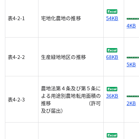
表4-2-1
宅地化農地の推移
54KB
4KB
表4-2-2
生産緑地地区の推移
68KB
5KB
農地法第４条及び第５条に
よる用途別農地転用面積の
36KB
表4-2-3
推移 （許可
2KB
及び届出）