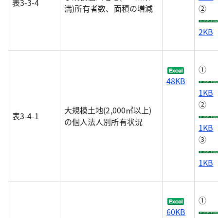
表3-3-4
満)所有者数、面積の増減
②
2KB
①
48KB
1KB
②
大規模土地(2,000㎡以上)
表3-4-1
の個人法人別所有状況
1KB
③
1KB
①
60KB