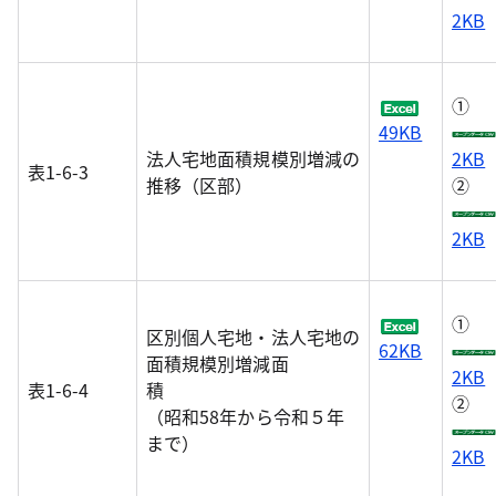
2KB
①
49KB
法人宅地面積規模別増減の
2KB
表1-6-3
推移（区部）
②
2KB
①
区別個人宅地・法人宅地の
62KB
面積規模別増減面
2KB
表1-6-4
積
②
（昭和58年から令和５年
まで）
2KB