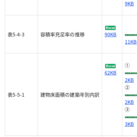
9KB
表5-4-3
容積率充足率の推移
90KB
11KB
①
62KB
2KB
②
表5-5-1
建物床面積の建築年別内訳
2KB
③
3KB