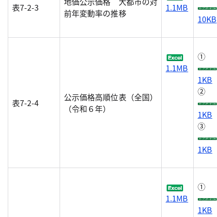
地価公示価格 大都市の対
表7-2-3
1.1MB
前年変動率の推移
10KB
①
1.1MB
1KB
②
公示価格高順位表（全国）
表7-2-4
（令和６年）
1KB
③
1KB
①
1.1MB
1KB