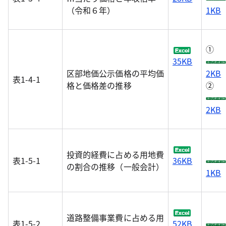
（令和６年）
1KB
①
35KB
区部地価公示価格の平均価
2KB
表1-4-1
格と価格差の推移
②
2KB
投資的経費に占める用地費
表1-5-1
36KB
の割合の推移（一般会計）
1KB
道路整備事業費に占める用
表1-5-2
52KB