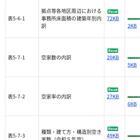
拠点等各地区周辺における
表5-6-1
事務所床面積の建築年別内
72KB
訳
2KB
表5-7-1
空家数の内訳
20KB
5KB
表5-7-2
空家率の内訳
27KB
6KB
種類・建て方・構造別空き
表5-7-3
49KB
家数（令和５年度）