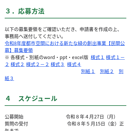
３．応募方法
以下の募集要領をご確認いただき、申請書を作成の上、
事務局へ送付してください。
令和8年度都市空間における新たな緑の創出事業【民間公
募】募集要領
※ 各様式・別紙のword・ppt・excel版
様式１
様式１－
２
様式２
様式２－２
様式３
様式４
別紙１
別紙２
別
紙３
４ スケジュール
公募開始 令和８年４月27日（月）
質問の受付 令和８年５月15日（金）正
午まで