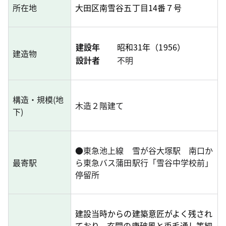
所在地
大田区南雪谷五丁目14番７号
建設年
昭和31年（1956）
建造物
設計者
不明
構造・規模(地
木造２階建て
下)
●
東急池上線 雪が谷大塚駅 南口か
最寄駅
ら東急バス蒲田駅行「雪谷中学校前」
停留所
建設当時からの建築意匠がよく残され
ており、玄関の唐破風と兎毛通し等細