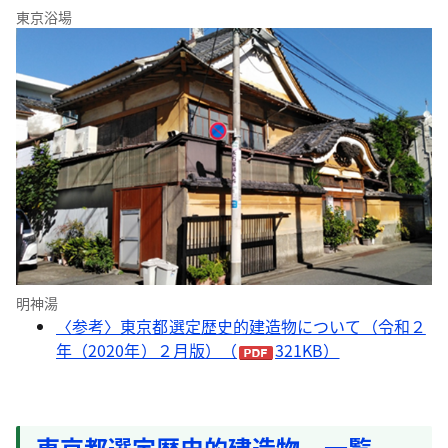
東京浴場
明神湯
〈参考〉東京都選定歴史的建造物について（令和２
年（2020年）２月版）（
321KB）
東京都選定歴史的建造物 一覧