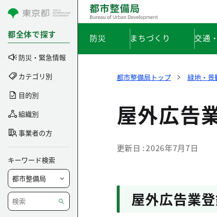
コンテンツにスキップ
都全体で探す
防災
まちづくり
交通
防災・緊急情報
カテゴリ別
都市整備局トップ
緑地・景
目的別
屋外広告
組織別
事業者の方
更新日
2026年7月7日
キーワード検索
屋外広告業登