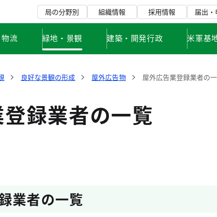
局の分野別
組織情報
採用情報
届出・
・物流
緑地・景観
建築・開発行政
米軍基
観
良好な景観の形成
屋外広告物
屋外広告業登録業者の
業登録業者の一覧
録業者の一覧