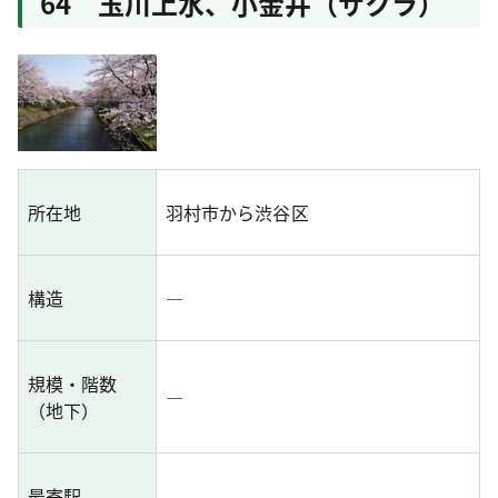
64 玉川上水、小金井（サクラ）
所在地
羽村市から渋谷区
構造
―
規模・階数
―
（地下）
最寄駅