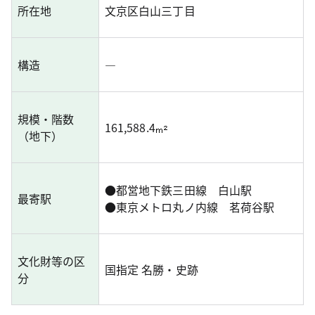
所在地
文京区白山三丁目
構造
―
規模・階数
161,588.4
（地下）
●
都営地下鉄三田線 白山駅
最寄駅
●
東京メトロ丸ノ内線 茗荷谷駅
文化財等の区
国指定 名勝・史跡
分