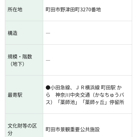
所在地
町田市野津田町3270番地
構造
―
規模・階数
―
（地下）
●
小田急線、ＪＲ横浜線 町田駅 か
最寄駅
ら 神奈川中央交通（かなちゅうバ
ス）「薬師池」「薬師ヶ丘」停留所
文化財等の区
町田市景観重要公共施設
分