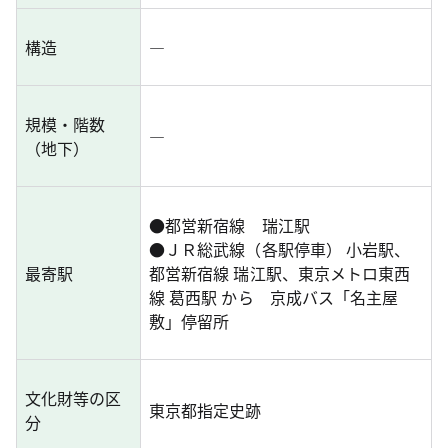
構造
―
規模・階数
―
（地下）
●
都営新宿線 瑞江駅
●
ＪＲ総武線（各駅停車） 小岩駅、
最寄駅
都営新宿線 瑞江駅、東京メトロ東西
線 葛西駅 から 京成バス「名主屋
敷」停留所
文化財等の区
東京都指定史跡
分