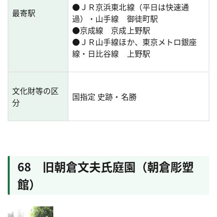
●
ＪＲ京浜東北線（平日は快速通
最寄駅
過）・山手線 御徒町駅
●
京成線 京成上野駅
●
ＪＲ山手線ほか、東京メトロ銀座
線・日比谷線 上野駅
文化財等の区
国指定 史跡・名勝
分
68 旧朝倉文夫氏庭園（朝倉彫塑
館）