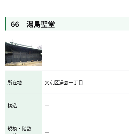
66 湯島聖堂
所在地
文京区湯島一丁目
構造
―
規模・階数
―