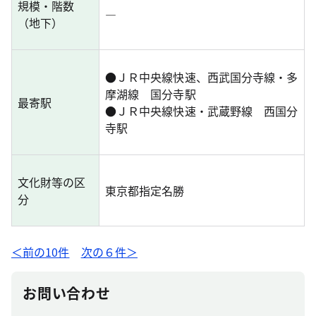
規模・階数
―
（地下）
●
ＪＲ中央線快速、西武国分寺線・多
摩湖線 国分寺駅
最寄駅
●
ＪＲ中央線快速・武蔵野線 西国分
寺駅
文化財等の区
東京都指定名勝
分
＜前の10件
次の６件＞
お問い合わせ