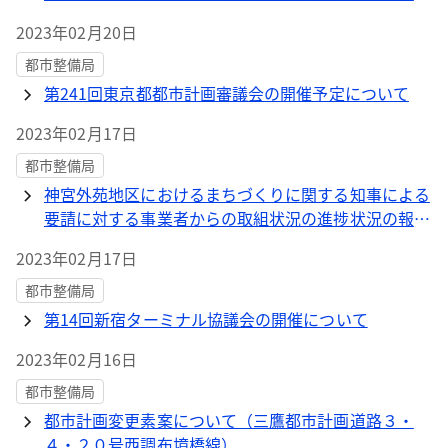
縦覧に供しているものに関する情報提供について→終
2023年02月20日
了しました
都市整備局
第241回東京都都市計画審議会の開催予定について
2023年02月17日
都市整備局
神宮外苑地区におけるまちづくりに関する知事による
要請に対する事業者からの取組状況の進捗状況の報告
について
2023年02月17日
都市整備局
第14回新宿ターミナル協議会の開催について
2023年02月16日
都市整備局
都市計画変更素案について（三鷹都市計画道路３・
４・２０号西調布境橋線）