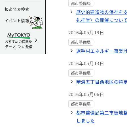
都市整備局
報道発表検索
歴史的建造物の保存を
礼拝堂）の開催につい
イベント情報
2016年05月19日
おすすめの情報を
都市整備局
テーマごとに発信
選手村エネルギー事業
2016年05月13日
都市整備局
晴海五丁目西地区の特
2016年05月06日
都市整備局
都市整備局第二市街地
しました