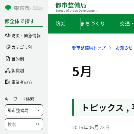
コンテンツにスキップ
都全体で探す
防災
まちづくり
交通
防災・緊急情報
カテゴリ別
都市整備局トップ
お知らせ
目的別
5月
組織別
事業者の方
キーワード検索
トピックス
,
2016年06月23日