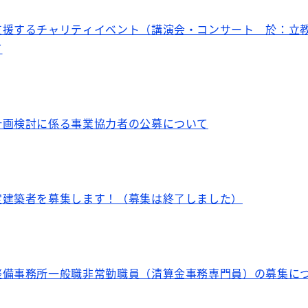
支援するチャリティイベント（講演会・コンサート 於：立
て
計画検討に係る事業協力者の公募について
定建築者を募集します！（募集は終了しました）
整備事務所一般職非常勤職員（清算金事務専門員）の募集に