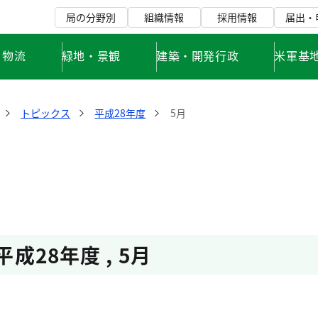
局の分野別
組織情報
採用情報
届出・
・物流
緑地・景観
建築・開発行政
米軍基
トピックス
平成28年度
5月
平成28年度
,
5月