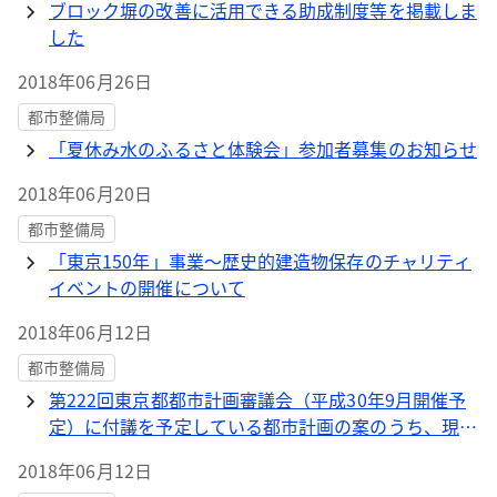
ブロック塀の改善に活用できる助成制度等を掲載しま
した
2018年06月26日
都市整備局
「夏休み水のふるさと体験会」参加者募集のお知らせ
2018年06月20日
都市整備局
「東京150年」事業～歴史的建造物保存のチャリティ
イベントの開催について
2018年06月12日
都市整備局
第222回東京都都市計画審議会（平成30年9月開催予
定）に付議を予定している都市計画の案のうち、現在
縦覧に供しているものに関する情報提供について→終
2018年06月12日
了しました