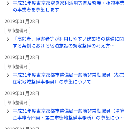
平成31年度東京都空き家利活用等普及啓発・相談事業
の事業者を募集します
2019年01月28日
都市整備局
「高齢者、障害者等が利用しやすい建築物の整備に関
する条例における宿泊施設の規定整備の考え方
（案）」に対する都民の皆様からの意見募集結果につ
2019年01月28日
いて
都市整備局
平成31年度東京都都市整備局一般職非常勤職員（都営
住宅地域整備事務員）の募集について
2019年01月28日
都市整備局
平成31年度東京都都市整備局一般職非常勤職員（清算
金事務専門員・第二市街地整備事務所）の募集につい
て