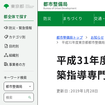
コンテンツにスキップ
都全体で探す
防災
まちづくり
交通
防災・緊急情報
カテゴリ別
都市整備局トップ
お知らせ
平成31年度東京都都市整備
目的別
平成31
組織別
事業者の方
築指導専
キーワード検索
更新日
2019年1月28日