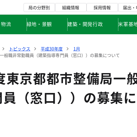
局の分野別
組織情報
採用情報
届出・
・物流
緑地・景観
建築・開発行政
米軍基
トピックス
平成30年度
1月
局一般職非常勤職員（建築指導専門員（窓口））の募集について
年度東京都都市整備局一
門員（窓口））の募集に