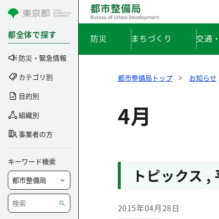
コンテンツにスキップ
都全体で探す
防災
まちづくり
交通
防災・緊急情報
カテゴリ別
都市整備局トップ
お知らせ
目的別
4月
組織別
事業者の方
キーワード検索
トピックス
,
2015年04月28日