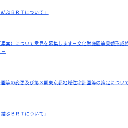
を結ぶＢＲＴについて」
（素案）について意見を募集します－文化財庭園等景観形成
）－
計画等の変更及び第３期東京都地域住宅計画等の策定につい
を結ぶＢＲＴについて」