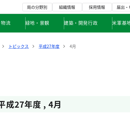
局の分野別
組織情報
採用情報
届出・
・物流
緑地・景観
建築・開発行政
米軍基
トピックス
平成27年度
4月
平成27年度
,
4月