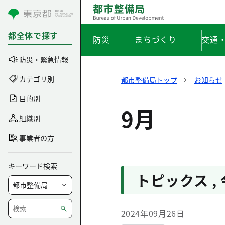
コンテンツにスキップ
都全体で探す
防災
まちづくり
交通
防災・緊急情報
カテゴリ別
都市整備局トップ
お知らせ
目的別
9月
組織別
事業者の方
キーワード検索
トピックス
,
2024年09月26日