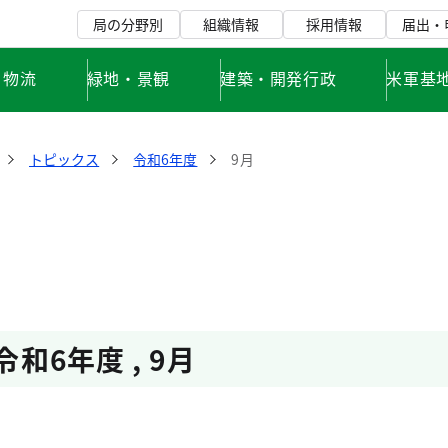
局の分野別
組織情報
採用情報
届出・
・物流
緑地・景観
建築・開発行政
米軍基
トピックス
令和6年度
9月
令和6年度
,
9月