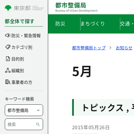
コンテンツにスキップ
都全体で探す
防災
まちづくり
交通
防災・緊急情報
カテゴリ別
都市整備局トップ
お知らせ
目的別
5月
組織別
事業者の方
キーワード検索
トピックス
,
2015年05月26日