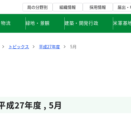
局の分野別
組織情報
採用情報
届出・
・物流
緑地・景観
建築・開発行政
米軍基
トピックス
平成27年度
5月
平成27年度
,
5月