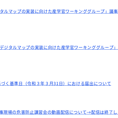
ジタルマップの実装に向けた産学官ワーキンググループ」議
Dデジタルマップの実装に向けた産学官ワーキンググループ
づく基準日（令和３年３月31日）における届出について
工事現場の危害防止講習会の動画配信について→配信は終了し