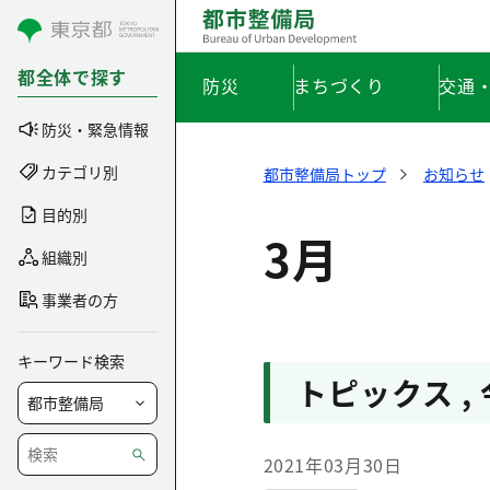
コンテンツにスキップ
都全体で探す
防災
まちづくり
交通
防災・緊急情報
カテゴリ別
都市整備局トップ
お知らせ
目的別
3月
組織別
事業者の方
キーワード検索
トピックス
,
2021年03月30日