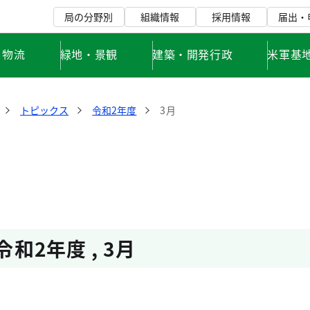
局の分野別
組織情報
採用情報
届出・
・物流
緑地・景観
建築・開発行政
米軍基
トピックス
令和2年度
3月
令和2年度
,
3月