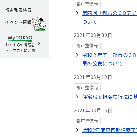
都市整備局
報道発表検索
第四回「都市の３Dデ
ついて
イベント情報
2021年03月30日
おすすめの情報を
都市整備局
テーマごとに発信
令和２年度「都市の３
果の公表について
2021年03月19日
都市整備局
住宅瑕疵担保履行法に基
2021年03月15日
都市整備局
令和2年度東京都建築