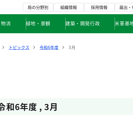
局の分野別
組織情報
採用情報
届出・
・物流
緑地・景観
建築・開発行政
米軍基
トピックス
令和6年度
3月
令和6年度
,
3月