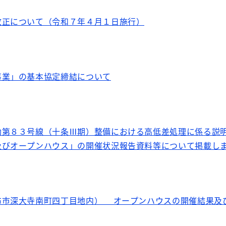
改正について（令和７年４月１日施行）
事業」の基本協定締結について
助第８３号線（十条Ⅲ期）整備における高低差処理に係る説
及びオープンハウス」の開催状況報告資料等について掲載し
布市深大寺南町四丁目地内） オープンハウスの開催結果及