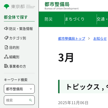
コンテンツにスキップ
都全体で探す
防災
まちづくり
交通
防災・緊急情報
カテゴリ別
都市整備局トップ
お知らせ
目的別
3月
組織別
事業者の方
キーワード検索
トピックス
,
2025年11月06日