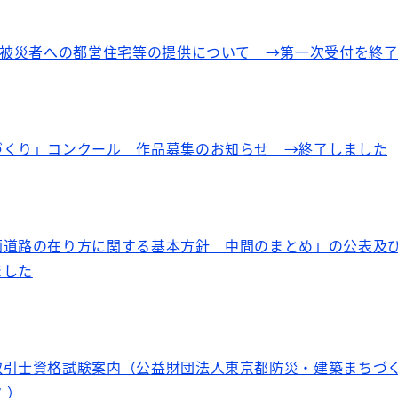
る被災者への都営住宅等の提供について →第一次受付を終
づくり」コンクール 作品募集のお知らせ →終了しました
画道路の在り方に関する基本方針 中間のまとめ」の公表及
ました
取引士資格試験案内（公益財団法人東京都防災・建築まちづ
 ）