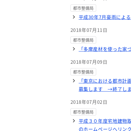
都市整備局
平成30年7月豪雨によ
2018年07月11日
都市整備局
「多摩産材を使った家
2018年07月09日
都市整備局
「東京における都市計
募集します →終了し
2018年07月02日
都市整備局
平成３０年度宅地建物
のホームページへリンク