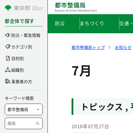
コンテンツにスキップ
都全体で探す
防災
まちづくり
交通
防災・緊急情報
カテゴリ別
都市整備局トップ
お知らせ
目的別
7月
組織別
事業者の方
キーワード検索
トピックス
,
2018年07月27日