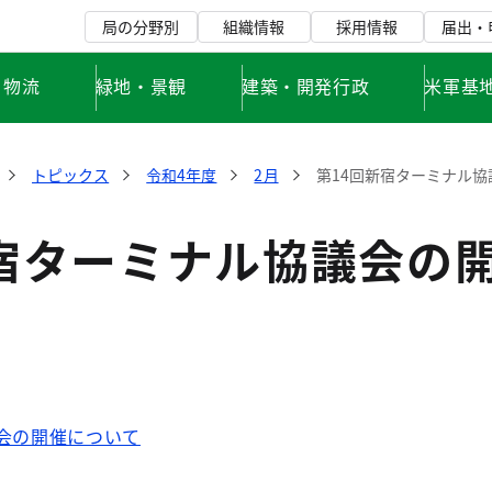
局の分野別
組織情報
採用情報
届出・
・物流
緑地・景観
建築・開発行政
米軍基
トピックス
令和4年度
2月
第14回新宿ターミナル
新宿ターミナル協議会の
議会の開催について