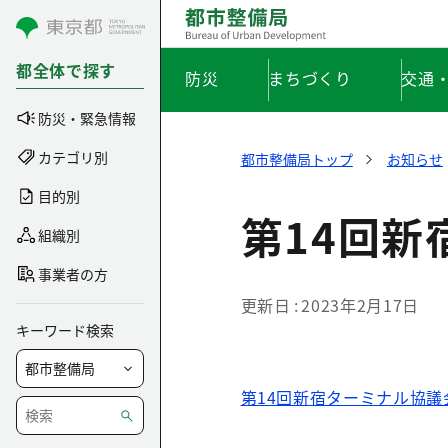
コンテンツにスキップ
都全体で探す
防災
まちづくり
交通
防災・緊急情報
カテゴリ別
都市整備局トップ
お知らせ
目的別
第14回
組織別
事業者の方
更新日
2023年2月17日
キーワード検索
第14回新宿ターミナル協