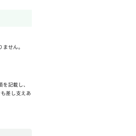
りません。
項を記載し、
でも差し支えあ