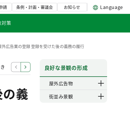
Language
申請
条例・計画・審議会
お知らせ
地対策
屋外広告業の登録 登録を受けた後の義務の履行
続き
屋外広告業の登録 登録後の変更手続について
屋
良好な景観の形成
屋外広告物
後の義
街並み景観