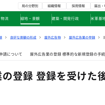
局の分野別
組織情報
採用情報
届出・
・物流
緑地・景観
建築・開発行政
米軍基
観
良好な景観の形成
屋外広告物
屋外広告業の登録
の申請について
屋外広告業の登録 標準的な新規登録の手
業の登録 登録を受けた