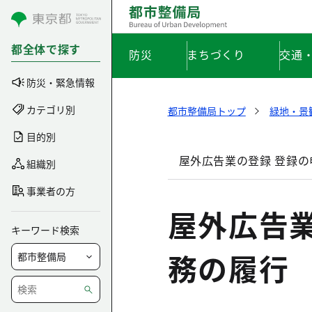
コンテンツにスキップ
都全体で探す
防災
まちづくり
交通
防災・緊急情報
カテゴリ別
都市整備局トップ
緑地・景
目的別
屋外広告業の登録 登録
組織別
事業者の方
屋外広告
キーワード検索
務の履行