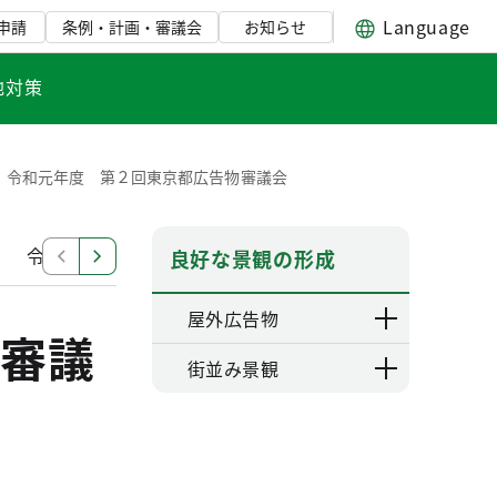
Language
申請
条例・計画・審議会
お知らせ
地対策
令和元年度 第２回東京都広告物審議会
令和６年度 第１回東京都広告物審議会
令和５年度
良好な景観の形成
屋外広告物
審議
街並み景観