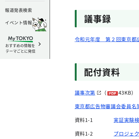
報道発表検索
議事録
イベント情報
令和元年度 第２回東京都
おすすめの情報を
テーマごとに発信
配付資料
議事次第
（
43KB）
東京都広告物審議会委員名
資料1-1
実証実験
資料1-2
プロジェ