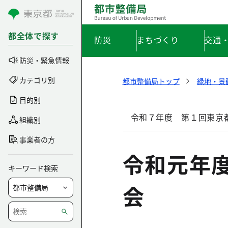
コンテンツにスキップ
都全体で探す
防災
まちづくり
交通
防災・緊急情報
カテゴリ別
都市整備局トップ
緑地・景
目的別
令和７年度 第１回東京
組織別
事業者の方
令和元年
キーワード検索
会