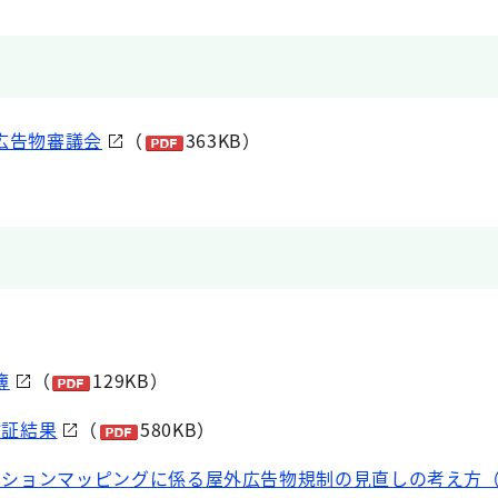
広告物審議会
（
363KB）
簿
（
129KB）
検証結果
（
580KB）
クションマッピングに係る屋外広告物規制の見直しの考え方