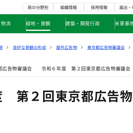
局の分野別
組織情報
採用情報
届出・
・物流
緑地・景観
建築・開発行政
米軍基
観
良好な景観の形成
屋外広告物
東京都広告物審議会
都広告物審議会
令和６年度 第２回東京都広告物審議会
度 第２回東京都広告物