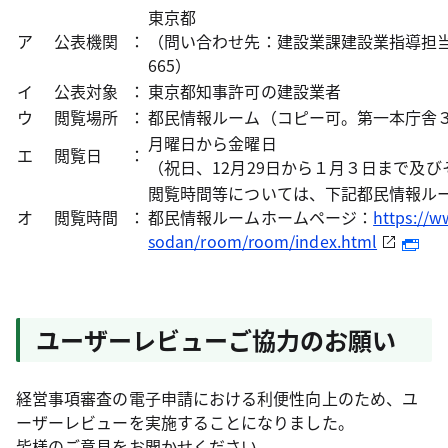
東京都
ア
公表機関
：
（問い合わせ先：建設業課建設業指導担当 代表0
665）
イ
公表対象
：
東京都知事許可の建設業者
ウ
閲覧場所
：
都民情報ルーム（コピー可。第一本庁舎
月曜日から金曜日
エ
閲覧日
：
（祝日、12月29日から１月３日まで及
閲覧時間等については、下記都民情報ル
オ
閲覧時間
：
都民情報ルームホームページ：
https://w
sodan/room/room/index.html
ユーザーレビューご協力のお願い
経営事項審査の電子申請における利便性向上のため、ユ
ーザーレビューを実施することになりました。
皆様のご意見をお聞かせください。