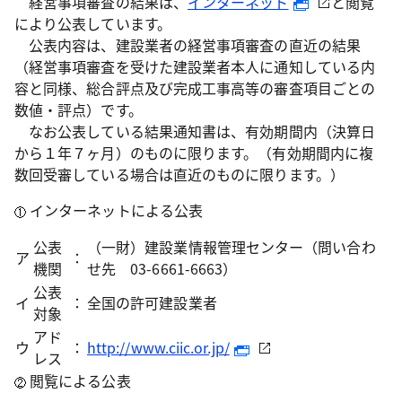
経営事項審査の結果は、
インターネット
と閲覧
により公表しています。
公表内容は、建設業者の経営事項審査の直近の結果
（経営事項審査を受けた建設業者本人に通知している内
容と同様、総合評点及び完成工事高等の審査項目ごとの
数値・評点）です。
なお公表している結果通知書は、有効期間内（決算日
から１年７ヶ月）のものに限ります。（有効期間内に複
数回受審している場合は直近のものに限ります。）
インターネットによる公表
公表
（一財）建設業情報管理センター（問い合わ
ア
：
機関
せ先 03-6661-6663）
公表
イ
：
全国の許可建設業者
対象
アド
ウ
：
http://www.ciic.or.jp/
レス
閲覧による公表