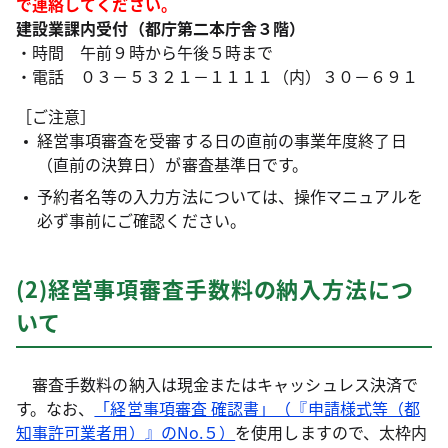
で連絡してください。
建設業課内受付（都庁第二本庁舎３階）
・時間 午前９時から午後５時まで
・電話 ０３－５３２１－１１１１（内）３０－６９１
［ご注意］
経営事項審査を受審する日の直前の事業年度終了日
（直前の決算日）が審査基準日です。
予約者名等の入力方法については、操作マニュアルを
必ず事前にご確認ください。
(2)経営事項審査手数料の納入方法につ
いて
審査手数料の納入は現金またはキャッシュレス決済
で
す。なお、
「経営事項審査 確認書」（『申請様式等（都
知事許可業者用）』のNo.５）
を使用しますので、太枠内