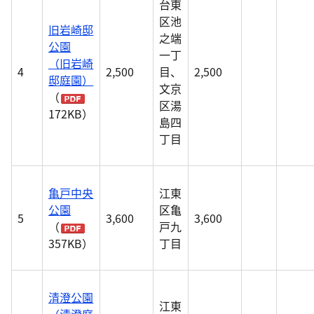
台東
区池
旧岩崎邸
之端
公園
一丁
（旧岩崎
4
2,500
目、
2,500
邸庭園）
文京
（
区湯
172KB）
島四
丁目
亀戸中央
江東
公園
区亀
5
3,600
3,600
（
戸九
357KB）
丁目
清澄公園
江東