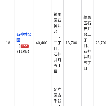
練馬
練馬
区石
区石
神井
神井
台
石神井公
台二
一・
園
丁
18
40,400
二丁
13,700
26,70
（
目、
目、
711KB）
石神
石神
井町
井町
五丁
五丁
目
目
足立
区古
千谷