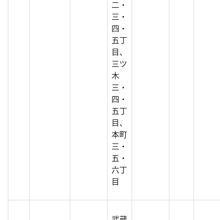
二・
三・
四・
五丁
目、
三ツ
木
三・
四・
五丁
目、
本町
三・
五・
六丁
目
武蔵