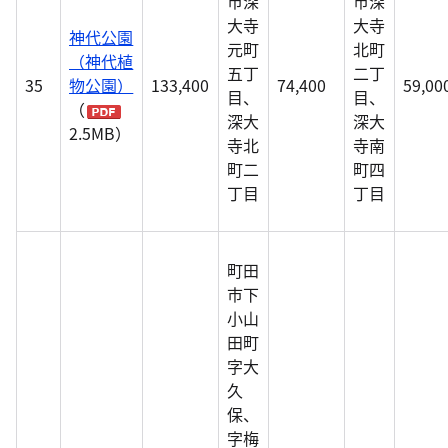
市深
市深
大寺
大寺
神代公園
元町
北町
（神代植
五丁
二丁
35
物公園）
133,400
74,400
59,00
目、
目、
（
深大
深大
2.5MB）
寺北
寺南
町二
町四
丁目
丁目
町田
市下
小山
田町
字大
久
保、
字梅