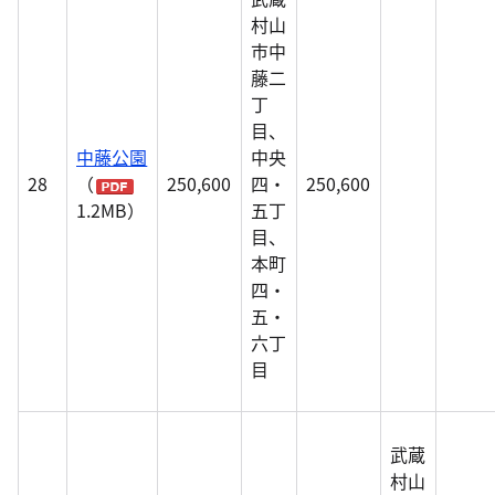
村山
市中
藤二
丁
目、
中藤公園
中央
28
（
250,600
四・
250,600
1.2MB）
五丁
目、
本町
四・
五・
六丁
目
武蔵
村山