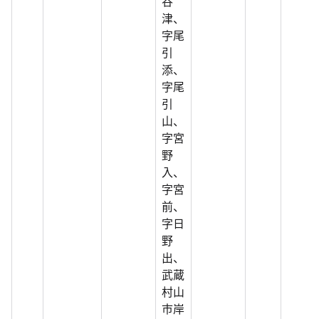
谷
津、
字尾
引
添、
字尾
引
山、
字宮
野
入、
字宮
前、
字日
野
出、
武蔵
村山
市岸