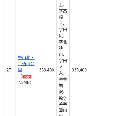
上、
字高
根
下、
字田
尻、
字北
狭
山、
野山北・
字田
六道山公
ノ
27
園
339,400
339,400
入、
（
字金
7.2MB）
堀
沢、
殿ケ
谷字
滝田