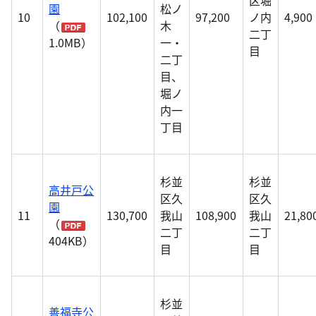
区堀
園
松ノ
10
102,100
97,200
ノ内
4,900
（
木
二丁
1.0MB）
一・
目
二丁
目、
堀ノ
内一
丁目
杉並
杉並
高井戸公
区久
区久
園
11
130,700
我山
108,900
我山
21,80
（
二丁
二丁
404KB）
目
目
杉並
善福寺公