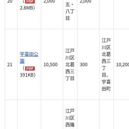
20
（
2,000
2,000
五・
2.8MB）
八丁
目
江戸
川区
江戸
宇喜田公
北葛
川区
園
西三
21
10,500
北葛
300
10,20
（
丁
西三
391KB）
目、
丁目
宇喜
田町
江戸
川区
西篠