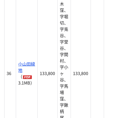
木
窪、
字堀
切、
字兎
谷、
字堂
谷、
字関
村、
小山田緑
字小
地
36
133,800
ヶ
133,800
（
谷、
3.1MB）
字馬
場
窪、
字鍬
柄
尾、