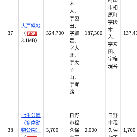
木
市相
入、
原町
字丒
字段
大戸緑地
田、
木
37
（
324,700
字細
187,300
137,4
入、
3.1MB）
豊、
字丒
字大
田、
北、
字権
字大
現谷
子
山、
字考
路
七生公園
日野
日野
（多摩動
市程
市程
38
物公園）
3,700
久保
2,000
久保
1,700