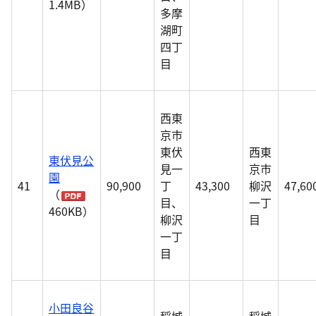
1.4MB）
多摩
湖町
四丁
目
西東
京市
東伏
西東
東伏見公
見一
京市
園
41
90,900
丁
43,300
柳沢
47,60
（
目、
一丁
460KB）
柳沢
目
一丁
目
小田良谷