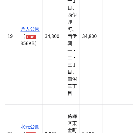
一丁
目、
西伊
興
舎人公園
町、
19
（
34,800
西伊
34,800
856KB）
興
一・
二・
三丁
目、
皿沼
三丁
目
葛飾
区東
水元公園
金町