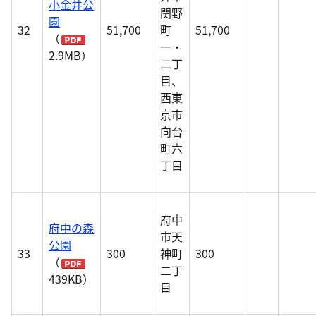
小金井公
関野
園
32
51,700
町
51,700
（
一・
2.9MB）
二丁
目、
西東
京市
向台
町六
丁目
府中
府中の森
市天
公園
33
300
神町
300
（
二丁
439KB）
目