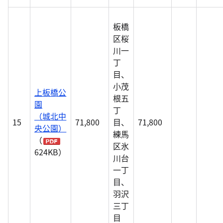
板橋
区桜
川一
丁
目、
小茂
上板橋公
根五
園
丁
（城北中
15
71,800
目、
71,800
央公園）
練馬
（
区氷
624KB）
川台
一丁
目、
羽沢
三丁
目