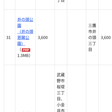
丁目
井の頭公
園
三鷹
（井の頭
市井
31
恩賜公
3,600
の頭
3,600
園）
三丁
（
目
1.3MB）
武蔵
野市
桜堤
三丁
目、
小金
井市