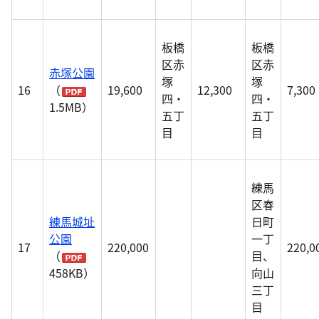
板橋
板橋
区赤
区赤
赤塚公園
塚
塚
16
（
19,600
12,300
7,300
四・
四・
1.5MB）
五丁
五丁
目
目
練馬
区春
練馬城址
日町
公園
一丁
17
220,000
220,0
（
目、
458KB）
向山
三丁
目