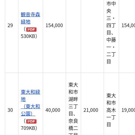
市中
央
観音寺森
三・
緑地
29
154,000
四丁
154,0
（
目、
530KB）
中藤
一・
二丁
目
東大
東大和緑
和市
東大
地
湖畔
和市
（東大和
三丁
30
40,000
21,000
高木
19,00
公園）
目、
一丁
（
奈良
目
709KB）
橋二