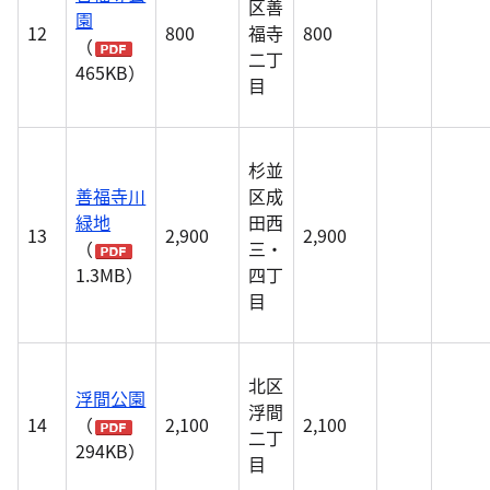
区善
園
12
800
福寺
800
（
二丁
465KB）
目
杉並
善福寺川
区成
緑地
田西
13
2,900
2,900
（
三・
1.3MB）
四丁
目
北区
浮間公園
浮間
14
（
2,100
2,100
二丁
294KB）
目