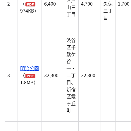
区戸
2
（
6,400
4,700
久保
1,700
山三
974KB）
三丁
丁目
目
渋谷
区千
駄ケ
谷
明治公園
一・
3
（
32,300
二丁
32,300
1.8MB）
目、
新宿
区霞
ヶ丘
町