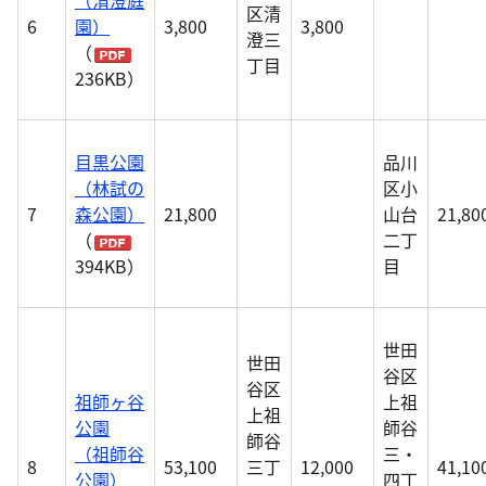
（清澄庭
区清
6
園）
3,800
3,800
澄三
（
丁目
236KB）
目黒公園
品川
（林試の
区小
7
森公園）
21,800
山台
21,80
（
二丁
394KB）
目
世田
世田
谷区
谷区
祖師ヶ谷
上祖
上祖
公園
師谷
師谷
（祖師谷
三・
8
53,100
三丁
12,000
41,10
公園）
四丁