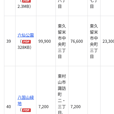
（
六丁
七丁
2.3MB）
目
目
東久
東久
留米
留米
六仙公園
市中
市中
39
（
99,900
76,600
23,30
央町
央町
328KB）
三丁
三丁
目
目
東村
山市
諏訪
町
八国山緑
二・
地
40
7,200
三丁
7,200
（
目、