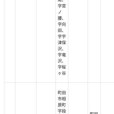
字宮
ノ
腰、
字向
田、
字宇
津保
沢、
字竜
沢、
字桜
ヶ谷
町田
市相
原町
字段
町田