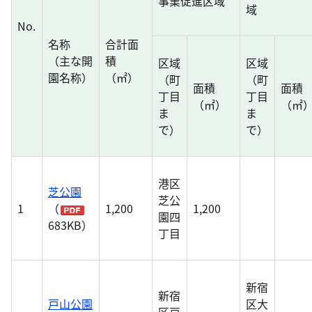
事業促進区域
域
No.
名称
合計面
（主な開
積
区域
区域
園名称）
（㎡）
（町
（町
面積
面積
丁目
丁目
（㎡）
（㎡
ま
ま
で）
で）
港区
芝公園
芝公
1
（
1,200
1,200
園四
683KB）
丁目
新宿
新宿
戸山公園
区大