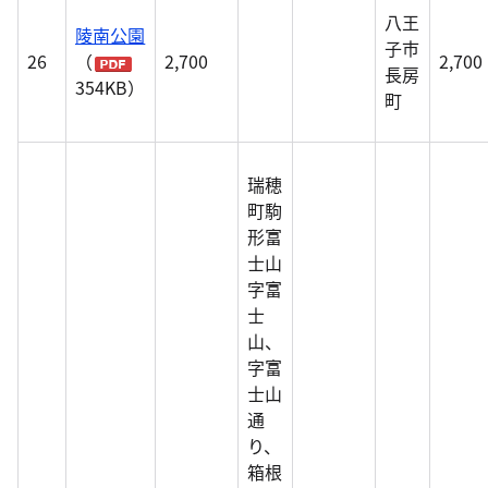
八王
陵南公園
子市
26
（
2,700
2,700
長房
354KB）
町
瑞穂
町駒
形富
士山
字富
士
山、
字富
士山
通
り、
箱根