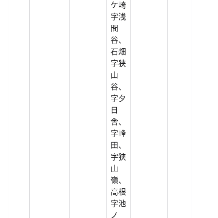
ケ崎
字浅
間
谷、
石畑
字狭
山
谷、
字夕
日
舎、
字峰
田、
字狭
山
嶺、
高根
字池
ノ