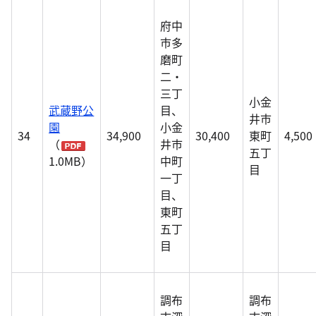
府中
市多
磨町
二・
三丁
小金
武蔵野公
目、
井市
園
小金
34
34,900
30,400
東町
4,500
（
井市
五丁
1.0MB）
中町
目
一丁
目、
東町
五丁
目
調布
調布