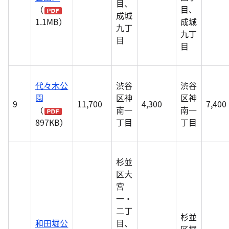
目、
（
目、
成城
1.1MB）
成城
九丁
九丁
目
目
代々木公
渋谷
渋谷
園
区神
区神
9
11,700
4,300
7,400
（
南一
南一
897KB）
丁目
丁目
杉並
区大
宮
一・
二丁
杉並
和田堀公
目、