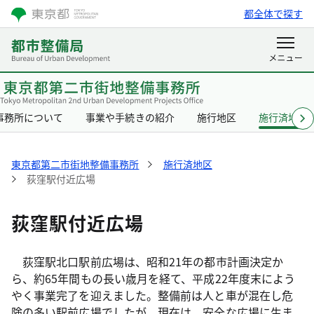
都全体で探す
事務所について
事業や手続きの紹介
施行地区
施行済地区
東京都第二市街地整備事務所
施行済地区
荻窪駅付近広場
荻窪駅付近広場
荻窪駅北口駅前広場は、昭和21年の都市計画決定か
ら、約65年間もの長い歳月を経て、平成22年度末によう
やく事業完了を迎えました。整備前は人と車が混在し危
険の多い駅前広場でしたが、現在は、安全な広場に生ま