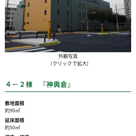
外観写真
（クリックで拡大)
４－２棟 『神輿倉』
敷地面積
約90㎡
延床面積
約50㎡