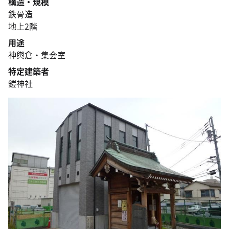
構造・規模
鉄骨造
地上2階
用途
神輿倉・集会室
特定建築者
鎧神社