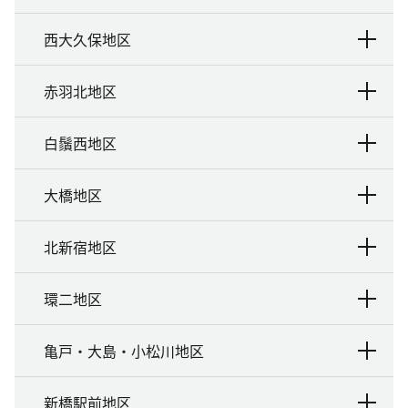
西大久保地区
赤羽北地区
白鬚西地区
大橋地区
北新宿地区
環二地区
亀戸・大島・小松川地区
新橋駅前地区