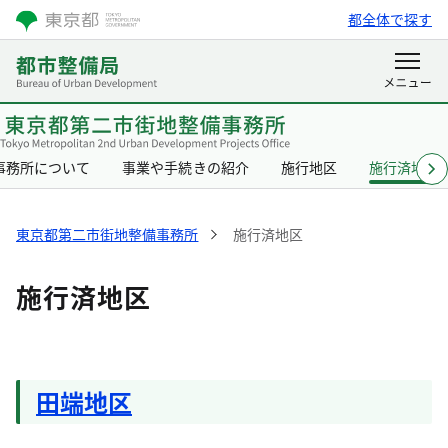
都全体で探す
事務所について
事業や手続きの紹介
施行地区
施行済地区
東京都第二市街地整備事務所
施行済地区
施行済地区
田端地区