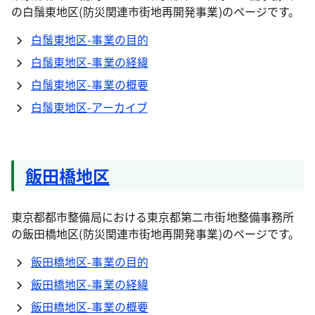
の白鬚東地区(防災関連市街地再開発事業)のページです。
白鬚東地区-事業の目的
白鬚東地区-事業の経緯
白鬚東地区-事業の概要
白鬚東地区-アーカイブ
飯田橋地区
東京都都市整備局における東京都第二市街地整備事務所
の飯田橋地区(防災関連市街地再開発事業)のページです。
飯田橋地区-事業の目的
飯田橋地区-事業の経緯
飯田橋地区-事業の概要