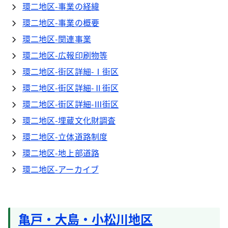
環二地区-事業の経緯
環二地区-事業の概要
環二地区-関連事業
環二地区-広報印刷物等
環二地区-街区詳細-Ⅰ街区
環二地区-街区詳細-Ⅱ街区
環二地区-街区詳細-Ⅲ街区
環二地区-埋蔵文化財調査
環二地区-立体道路制度
環二地区-地上部道路
環二地区-アーカイブ
亀戸・大島・小松川地区