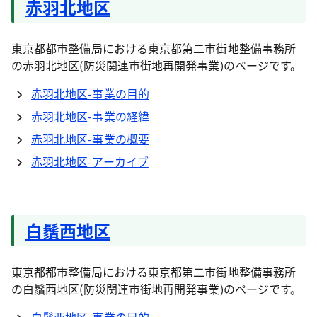
赤羽北地区
東京都都市整備局における東京都第二市街地整備事務所
の赤羽北地区(防災関連市街地再開発事業)のページです。
赤羽北地区-事業の目的
赤羽北地区-事業の経緯
赤羽北地区-事業の概要
赤羽北地区-アーカイブ
白鬚西地区
東京都都市整備局における東京都第二市街地整備事務所
の白鬚西地区(防災関連市街地再開発事業)のページです。