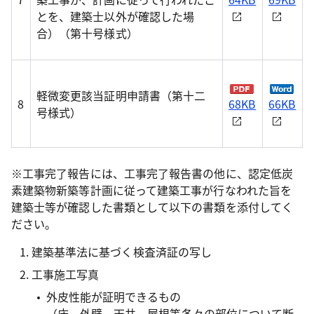
とを、建築士以外が確認した場
合）（第十号様式）
軽微変更該当証明申請書（第十二
8
68KB
66KB
号様式）
※工事完了報告には、工事完了報告書の他に、認定低炭
素建築物新築等計画に従って建築工事が行なわれた旨を
建築士等が確認した書類として以下の書類を添付してく
ださい。
建築基準法に基づく検査済証の写し
工事施工写真
外皮性能が証明できるもの
（床、外壁、天井、屋根等各々の部位について断