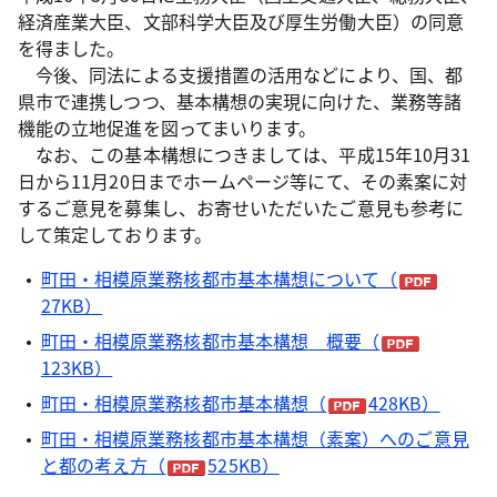
経済産業大臣、文部科学大臣及び厚生労働大臣）の同意
を得ました。
今後、同法による支援措置の活用などにより、国、都
県市で連携しつつ、基本構想の実現に向けた、業務等諸
機能の立地促進を図ってまいります。
なお、この基本構想につきましては、平成15年10月31
日から11月20日までホームページ等にて、その素案に対
するご意見を募集し、お寄せいただいたご意見も参考に
して策定しております。
町田・相模原業務核都市基本構想について（
27KB）
町田・相模原業務核都市基本構想 概要（
123KB）
町田・相模原業務核都市基本構想（
428KB）
町田・相模原業務核都市基本構想（素案）へのご意見
と都の考え方（
525KB）