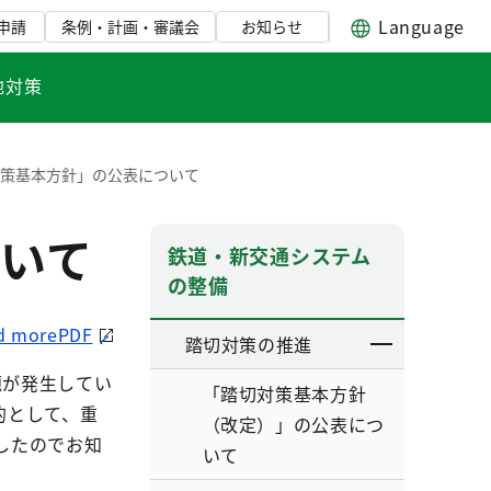
Language
申請
条例・計画・審議会
お知らせ
地対策
対策基本方針」の公表について
いて
鉄道・新交通システム
の整備
d morePDF
踏切対策の推進
題が発生してい
「踏切対策基本方針
的として、重
（改定）」の公表につ
したのでお知
いて