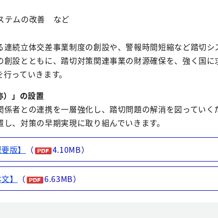
ステムの改善 など
連続立体交差事業制度の創設や、警報時間短縮など踏切シ
の創設とともに、踏切対策関連事業の財源確保を、強く国に
を行っていきます。
称）」の設置
係者との連携を一層強化し、踏切問題の解消を図っていく
置し、対策の早期実現に取り組んでいきます。
概要版】
（
4.10MB）
本文】
（
6.63MB）