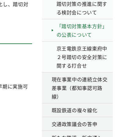
踏切対策の推進に関す
化し、踏切対
る検討会について
「踏切対策基本方針」
の公表について
京王電鉄京王線東府中
２号踏切の安全対策に
関する打合せ
現在事業中の連続立体交
早期に実施可
差事業（都知事認可路
線）
既設鉄道の複々線化
。
交通政策議会の答申