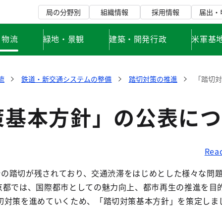
局の分野別
組織情報
採用情報
届出・
・物流
緑地・景観
建築・開発行政
米軍基
流
鉄道・新交通システムの整備
踏切対策の推進
「踏切
策基本方針」の公表につ
Rea
箇所の踏切が残されており、交通渋滞をはじめとした様々な問
京都では、国際都市としての魅力向上、都市再生の推進を目
切対策を進めていくため、「踏切対策基本方針」を策定しま