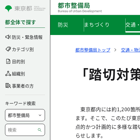
コンテンツにスキップ
都全体で探す
防災
まちづくり
交通
防災・緊急情報
カテゴリ別
都市整備局トップ
交通・物
目的別
「踏切対
組織別
事業者の方
キーワード検索
東京都内には約1,200
ます。そこで、このたび東
点的かつ計画的に多様な踏
らせします。