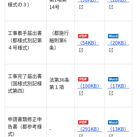
様式の３）
14号
工事着手届出書
（都施行
（都様式別記第
細則第6
（54KB）
（20KB）
４号様式）
条）
工事完了届出書
法第36条
（国様式別記様
（100KB）
（17KB）
第１項
式第四）
申請書類修正申
告書（都参考様
-
（291KB）
（13KB）
式）