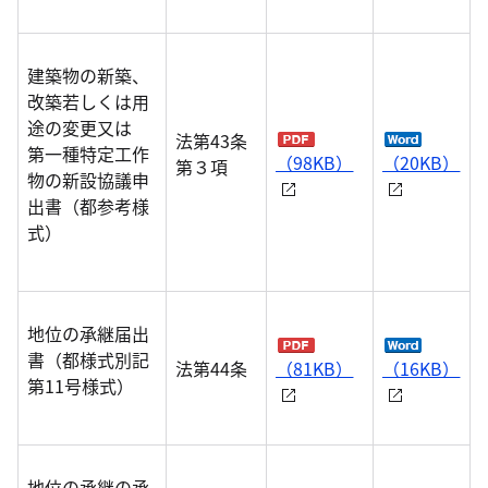
建築物の新築、
改築若しくは用
途の変更又は
法第43条
第一種特定工作
（98KB）
（20KB）
第３項
物の新設協議申
出書（都参考様
式）
地位の承継届出
書（都様式別記
法第44条
（81KB）
（16KB）
第11号様式）
地位の承継の承