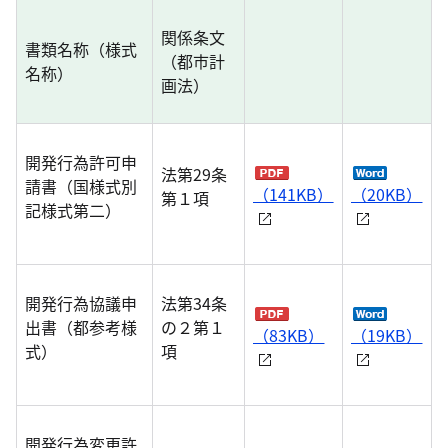
関係条文
書類名称（様式
（都市計
名称）
画法）
開発行為許可申
法第29条
請書（国様式別
（141KB）
（20KB）
第１項
記様式第二）
開発行為協議申
法第34条
出書（都参考様
の２第１
（83KB）
（19KB）
式）
項
開発行為変更許