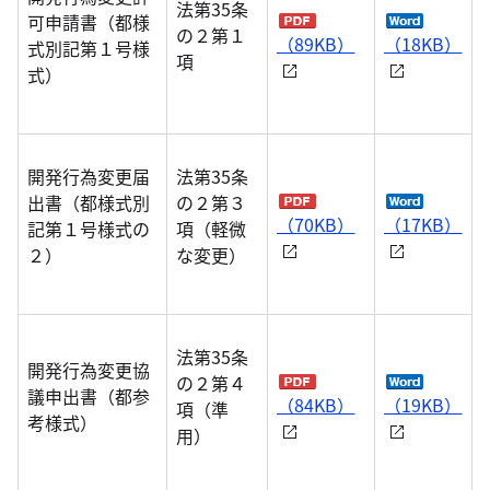
法第35条
可申請書（都様
の２第１
（89KB）
（18KB）
式別記第１号様
項
式）
開発行為変更届
法第35条
出書（都様式別
の２第３
（70KB）
（17KB）
記第１号様式の
項（軽微
２）
な変更）
法第35条
開発行為変更協
の２第４
議申出書（都参
（84KB）
（19KB）
項（準
考様式）
用）