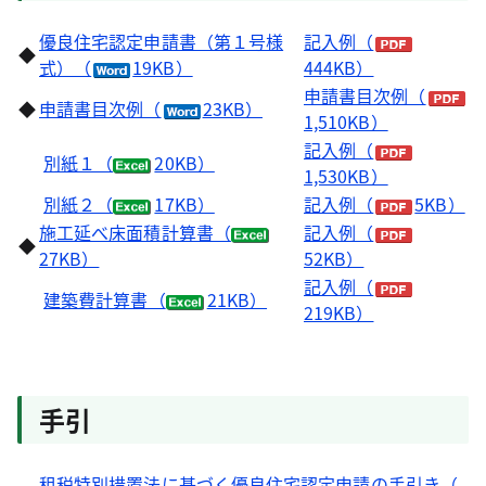
優良住宅認定申請書（第１号様
記入例（
◆
式）（
19KB）
444KB）
申請書目次例（
◆
申請書目次例（
23KB）
1,510KB）
記入例（
別紙１（
20KB）
1,530KB）
別紙２（
17KB）
記入例（
5KB）
施工延べ床面積計算書（
記入例（
◆
27KB）
52KB）
記入例（
建築費計算書（
21KB）
219KB）
手引
租税特別措置法に基づく優良住宅認定申請の手引き（