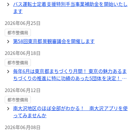
バス運転士定着支援特別手当事業補助金を開始いたし
ます
2026年06月25日
都市整備局
第58回東京都景観審議会を開催します
2026年06月18日
都市整備局
毎年6月は東京都まちづくり月間！ 東京の魅力あるま
ちづくりの推進に特に功績のあった5団体を決定！ 令
和8年度東京都まちづくり功労者知事感謝状を贈呈し
2026年06月12日
ます
都市整備局
南大沢地区のほぼ全部がわかる！ 南大沢アプリを使
ってみませんか
2026年06月08日