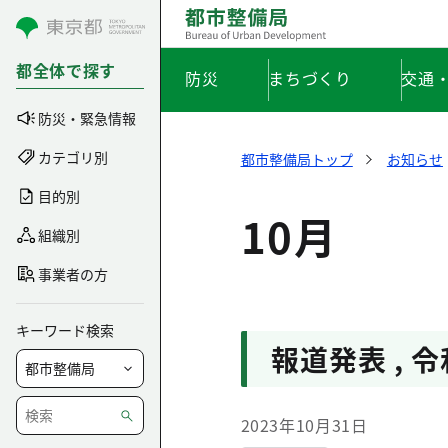
コンテンツにスキップ
都全体で探す
防災
まちづくり
交通
防災・緊急情報
カテゴリ別
都市整備局トップ
お知らせ
目的別
10月
組織別
事業者の方
キーワード検索
報道発表
,
令
2023年10月31日