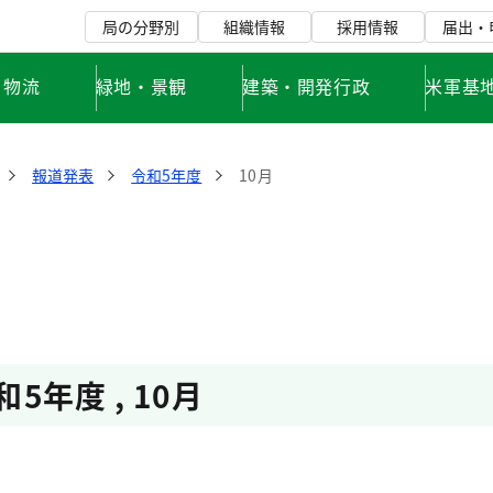
局の分野別
組織情報
採用情報
届出・
・物流
緑地・景観
建築・開発行政
米軍基
報道発表
令和5年度
10月
和5年度
,
10月