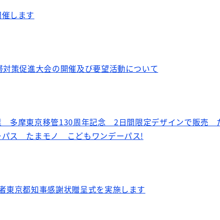
開催します
滞対策促進大会の開催及び要望活動について
 多摩東京移管130周年記念 2日間限定デザインで販売 
パス たまモノ こどもワンデーパス!
業者東京都知事感謝状贈呈式を実施します