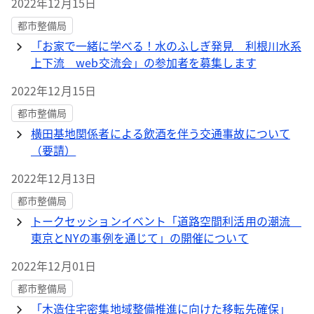
2022年12月15日
都市整備局
「お家で一緒に学べる！水のふしぎ発見 利根川水系
上下流 web交流会」の参加者を募集します
2022年12月15日
都市整備局
横田基地関係者による飲酒を伴う交通事故について
（要請）
2022年12月13日
都市整備局
トークセッションイベント「道路空間利活用の潮流
東京とNYの事例を通じて」の開催について
2022年12月01日
都市整備局
「木造住宅密集地域整備推進に向けた移転先確保」