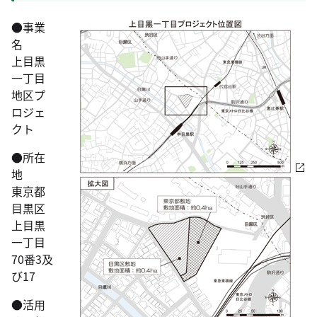
●事業
名
上目黒
一丁目
地区プ
ロジェ
クト
●所在
地
東京都
目黒区
上目黒
一丁目
70番3及
び17
●活用