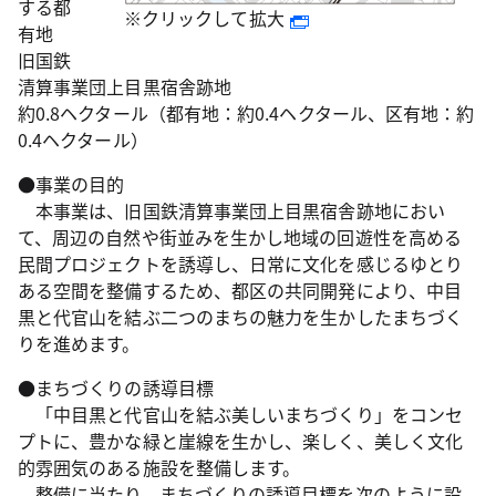
する都
※クリックして拡大
有地
旧国鉄
清算事業団上目黒宿舎跡地
約0.8ヘクタール（都有地：約0.4ヘクタール、区有地：約
0.4ヘクタール）
●事業の目的
本事業は、旧国鉄清算事業団上目黒宿舎跡地におい
て、周辺の自然や街並みを生かし地域の回遊性を高める
民間プロジェクトを誘導し、日常に文化を感じるゆとり
ある空間を整備するため、都区の共同開発により、中目
黒と代官山を結ぶ二つのまちの魅力を生かしたまちづく
りを進めます。
●まちづくりの誘導目標
「中目黒と代官山を結ぶ美しいまちづくり」をコンセ
プトに、豊かな緑と崖線を生かし、楽しく、美しく文化
的雰囲気のある施設を整備します。
整備に当たり、まちづくりの誘導目標を次のように設