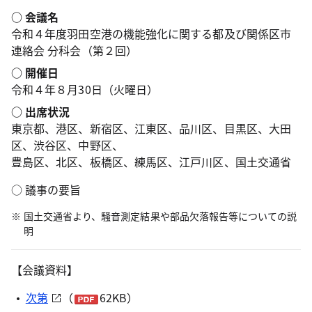
○
会議
名
令和４年度羽田空港の機能強化に関する都及び関係区市
連絡会 分科会（第２回）
○
開催
日
令和４年８月30日（火曜日）
○
出席状況
東京都、港区、新宿区、江東区、品川区、目黒区、大田
区、渋谷区、中野区、
豊島区、北区、板橋区、練馬区、江戸川区、国土交通省
○ 議事の要旨
国土交通省より、騒音測定結果や部品欠落報告等についての説
明
【会議資料】
次第
（
62KB）