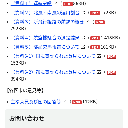
（資料１）運航実績
（
86KB）
（資料２）北風・南風の運用割合
（
172KB）
（資料３）新飛行経路の航跡の概要
（
792KB）
（資料４）航空機騒音の測定結果
（
1,418KB）
（資料５）部品欠落報告について
（
161KB）
（資料6-1）国に寄せられた意見について
（
152KB）
（資料6-2）都に寄せられた意見について
（
394KB）
【各区市の意見等】
主な意見及び国の回答等
（
112KB）
お問い合わせ